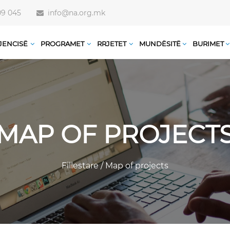
09 045
info@na.org.mk
JENCISË
PROGRAMET
RRJETET
MUNDËSITË
BURIMET
MAP OF PROJECT
Fillestare
/
Map of projects