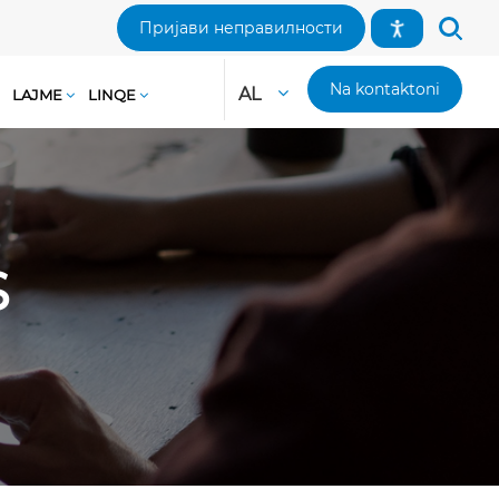
Пријави неправилности
Na kontaktoni
AL
LAJME
LINQE
S