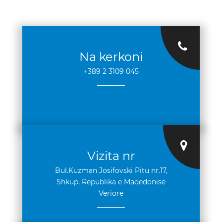
Na kerkoni
+389 2 3109 045
________
Vizita nr
Bul.Kuzman Josifovski Pitu nr.17,
Shkup, Republika e Maqedonisë
Veriore
________