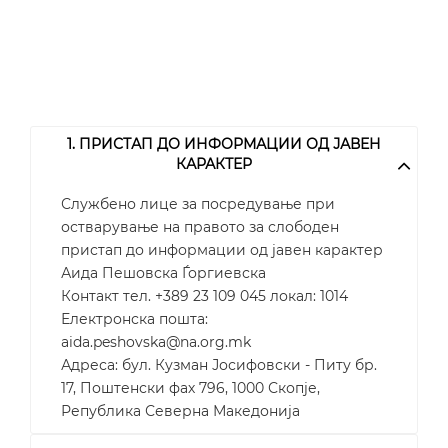
1. ПРИСТАП ДО ИНФОРМАЦИИ ОД ЈАВЕН
КАРАКТЕР
Службено лице за посредување при
остварување на правото за слободен
пристап до информации од јавен карактер
Аида Пешовска Ѓоргиевска
Контакт тел. +389 23 109 045 локал: 1014
Електронска пошта:
aida.peshovska@na.org.mk
Адреса: бул. Кузман Јосифовски - Питу бр.
17, Поштенски фах 796, 1000 Скопје,
Република Северна Македонија