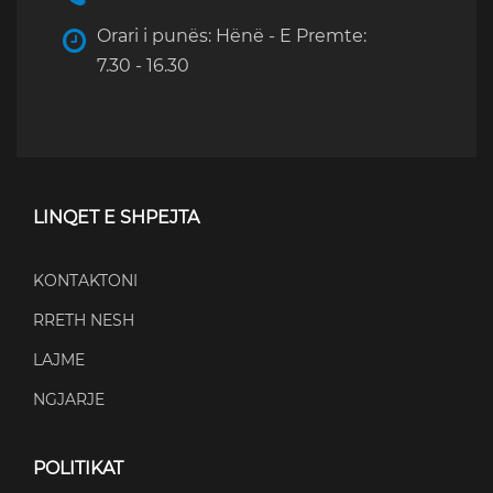
Orari i punës: Hënë - E Premte:
7.30 - 16.30
LINQET E SHPEJTA
KONTAKTONI
RRETH NESH
LAJME
NGJARJE
POLITIKAT