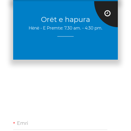
Orët e hapura
Hënë - E Premte: 7.30 am. - 4:30 pm.
________
Emri