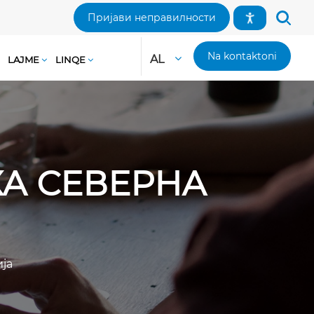
Пријави неправилности
Na kontaktoni
AL
LAJME
LINQE
А СЕВЕРНА
ја