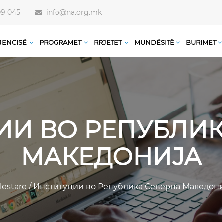
09 045
info@na.org.mk
JENCISË
PROGRAMET
RRJETET
MUNDËSITË
BURIMET
ИИ ВО РЕПУБЛИК
МАКЕДОНИЈА
llestare
/
Институции во Република Северна Македони