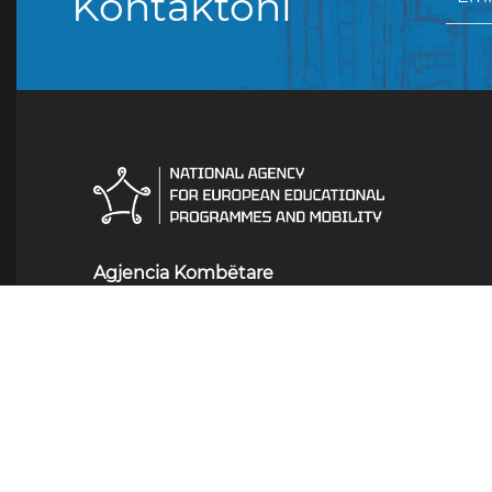
Kontaktoni
Agjencia Kombëtare
Кузман Јосифовски Питу
17, 1000 Скопје 1000 Shkup
+389 2 3109 045
Orari i punës: Hënë - E
Premte: 7.30 - 16.30