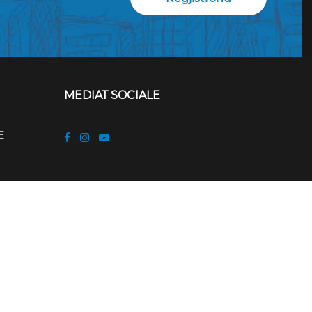
MEDIAT SOCIALE
Ë
rom the European Commission. This web site reflects the
on cannot be held responsible for any use which may be