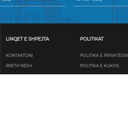
LINQET E SHPEJTA
POLITIKAT
KONTAKTONI
POLITIKA E PRIVATËSIS
RRETH NESH
POLITIKA E KUKIVE
LAJME
QUALITY POLICY
NGJARJE
This project has been funded with support f
views only of the author, and the Commissi
made of the information contained therein.