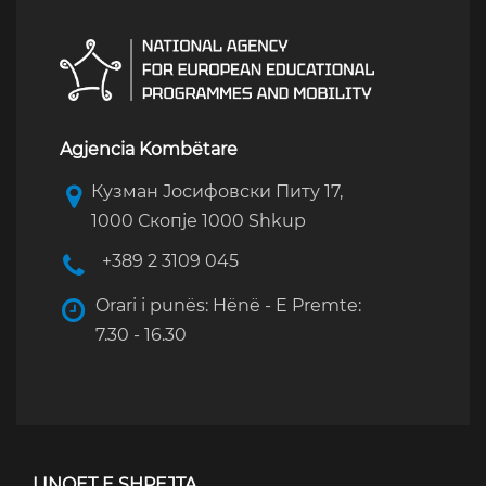
Agjencia Kombëtare
Кузман Јосифовски Питу 17,
1000 Скопје 1000 Shkup
+389 2 3109 045
Orari i punës: Hënë - E Premte:
7.30 - 16.30
LINQET E SHPEJTA