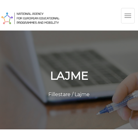
TOG
NAV
LAJME
Fillestare
/
Lajme