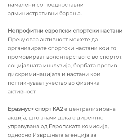
намалени со поедноставни
административни барања.
Непрофитни европски спортски настани
Преку оваа активност можете да
организирате спортски настани кои го
промовираат волонтерството во спортот,
социјалната инклузија, борбата против
дискриминацијата и настани кои
поттикнуваат учество во физичка
активност.
Еразмус+ спорт КА2
е централизирана
акција, што значи дека е директно
управувана од Европската комисија,
односно Извршната агенција за