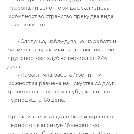
персонал и волонтери да реализираат
мобилност во странство преку два вида
на активности:
• Следење, набљудување на работа и
размена на практики на дневно ниво во
друг спортски клуб во период од 2-14
дена.
• Парактична работа /тренинг и
можност за размена на искуства со други
тренери од спортски клуб домаќин во
период од 15-60 дена.
Проектите можат да се реализираат во
период од максимум 18 месеци со
максимален број на учесници од 10 лица.