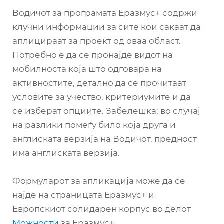
Водичот за програмата Еразмус+ содржи
клучни информации за сите кои сакаат да
аплицираат за проект од оваа област.
Потребно е да се пронајде видот на
мобилноста која што одговара на
активностите, детално да се прочитаат
условите за учество, критериумите и да
се изберат опциите. Забелешка: во случај
на разлики помеѓу било која друга и
англиската верзија на Водичот, предност
има англиската верзија.
Формуларот за апликација може да се
најде на страницата Еразмус+ и
Европскиот солидарен корпус во делот
Можности
за Еразмус+.