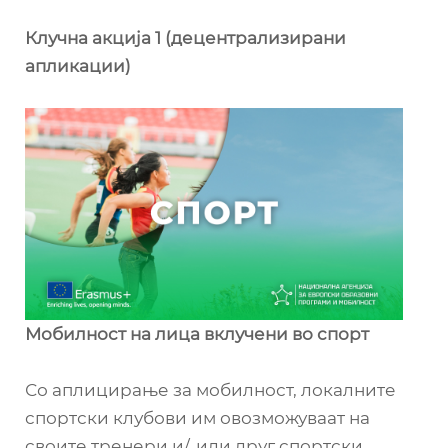
Клучна акција 1 (децентрализирани
апликации)
Мобилност на лица вклучени во спорт
Со аплицирање за мобилност, локалните
спортски клубови им овозможуваат на
своите тренери и/, или друг спортски