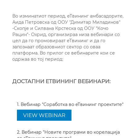
Во изминатиот период, еТвининг амбасадорите,
Аида Петровска од ООУ "Димитар Миладинов"
-Скопје и Силвана Крстеска од ООУ "Кочо
Рацин"- Охрид, организираа низа вебинари со
цел да го промовираат еТвининг и да го
запознаат образовниот сектор со оваа
платформа. Во прилог се вебинарите кои се
одржаа во тој период:
ДОСТАПНИ ЕТВИНИНГ ВЕБИНАРИ:
1. Вебинар "Соработка во eTвининг проектите"
VIEW WEBINAR
2. Вебинар "Новите програми во корелација