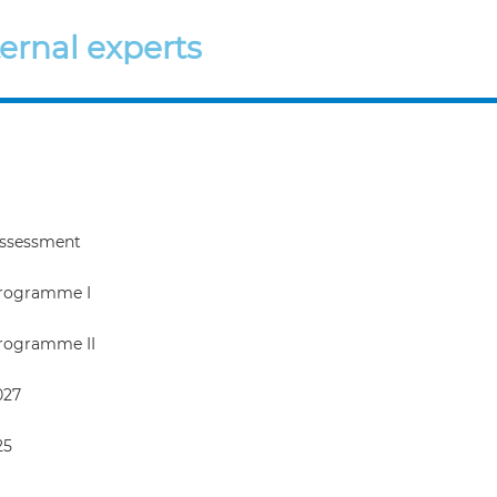
ernal experts
 assessment
Programme I
Programme II
027
25