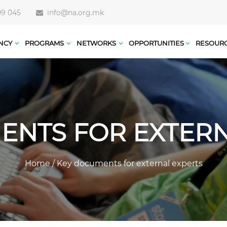
09 045
info@na.org.mk
NCY
PROGRAMS
NETWORKS
OPPORTUNITIES
RESOUR
ENTS FOR EXTERN
Home
/
Key documents for external experts