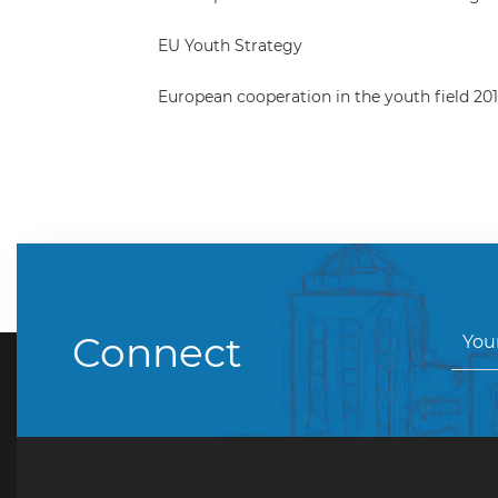
EU Youth Strategy
European cooperation in the youth field 201
Connect