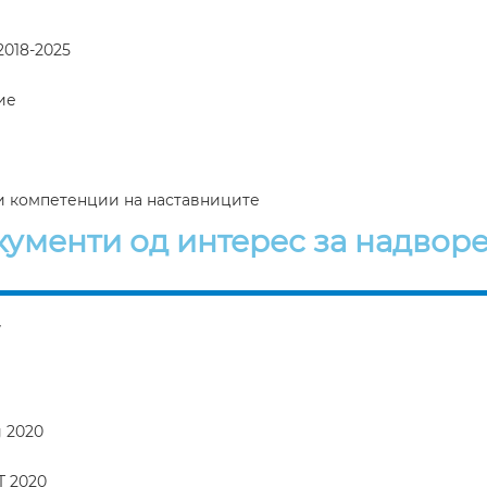
2018-2025
ие
и компетенции на наставниците
кументи од интерес за надвор
7
g 2020
T 2020