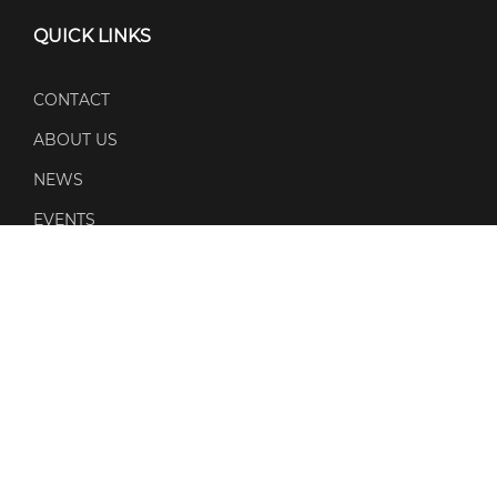
QUICK LINKS
CONTACT
ABOUT US
NEWS
EVENTS
POLICIES
PRIVACY POLICY
COOKIE POLICY
QUALITY POLICY