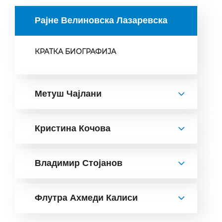
Рајне Велиновска Лазаревска
КРАТКА БИОГРАФИЈА
Метуш Чајлани
Кристина Кочова
Владимир Стојанов
Флутра Ахмеди Калиси