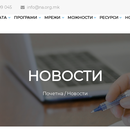
09 045
info@na.org.mk
АТА
ПРОГРАМИ
МРЕЖИ
МОЖНОСТИ
РЕСУРСИ
Н
НОВОСТИ
Почетна
/
Новости