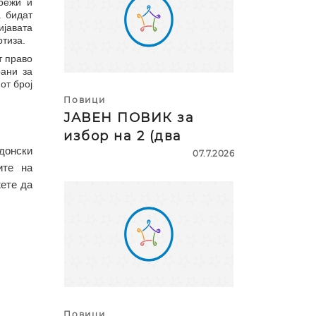
мрежи и
а бидат
ијавата
ртиза.
т право
рани за
от број
Повици
ЈАВЕН ПОВИК за
избор на 2 (два
донски
07.7.2026
ите на
жете да
Повици