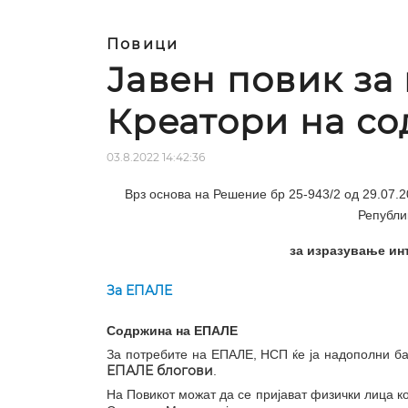
Повици
Јавен повик за
Креатори на с
03.8.2022 14:42:36
Врз основа на Решение бр 25-943/2 од 29.07
Републи
за изразување ин
За ЕПАЛЕ
Содржина на ЕПАЛЕ
За потребите на ЕПАЛЕ, НСП ќе ја надополни б
ЕПАЛЕ блогови
.
На Повикот можат да се пријават физички лица к