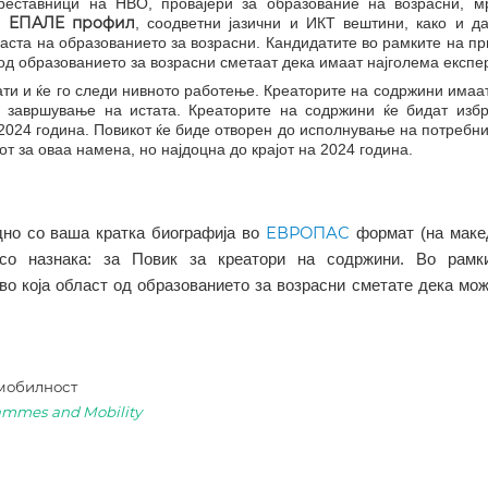
преставници на НВО, провајери за образование на возрасни, 
ен ЕПАЛЕ профил
, соодветни јазични и ИКТ вештини, како и д
аста на образованието за возрасни. Кандидатите во рамките на пр
од образованието за возрасни сметаат дека имаат најголема експе
ти и ќе го следи нивното работење. Креаторите на содржини имаа
о завршување на истата. Креаторите на содржини ќе бидат изб
2024 година. Повикот ќе биде отворен до исполнување на потребни
 за оваа намена, но најдоцна до крајот на 2024 година.
ЕВРОПАС
но со ваша кратка биографија во
формат (на маке
со назнака: за Повик за креатори на содржини. Во рамк
о која област од образованието за возрасни сметате дека мо
 мобилност
rammes and Mobility