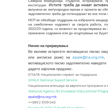
Северна Македонија: студенти, истражувачи, 
Истите треба да имаат актив
институции.
вклучени во меѓународни мрежи и проекти во обл
задолжително треба да потенцираат во кое поле 
НСП ќе обезбеди поддршка на избраните кандида
на симболичен надомест за својата работа, п
2022/23 година, со можност за продолжување во 
прикачени содржини или до исцрпување на буџетот
Начин на пријавување
Ве молиме испратете мотивациско писмо заед
epale@na.org.mk
или англиски јазик) на
,
мотивациското писмо задолжително наведете в
дадете најголем придонес.
ЕПАЛЕ Национален сервис за поддршка
EPALE National Suport Service
Национална агенција за европски програми и
National Agency for European Educational Prog
epale@na.org.mk
++389 2 3109 045
Facebook: EPALE North Macedonia