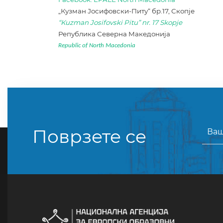
„Кузман Јосифовски-Питу“ бр.17, Скопје
“Kuzman Josifovski Pitu” nr. 17 Skopje
Република Северна Македонија
Republic of North Macedonia
Поврзете се