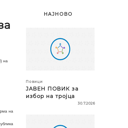
НАЈНОВО
за
) на
Повици
ЈАВЕН ПОВИК за
избор на тројца
30.7.2026
орма на
ублика