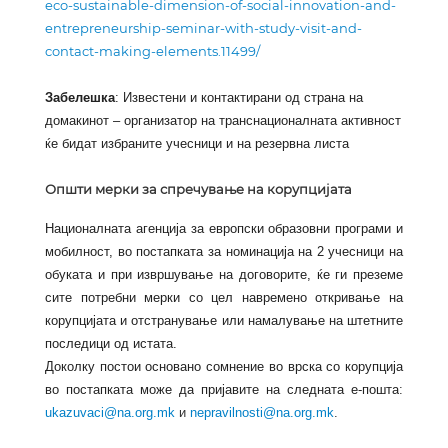
eco-sustainable-dimension-of-social-innovation-and-
entrepreneurship-seminar-with-study-visit-and-
contact-making-elements.11499/
Забелешка
: Известени и контактирани од страна на
домакинот – организатор на транснационалната активност
ќе бидат избраните учесници и на резервна листа
Општи мерки за спречување на корупцијата
Националната агенција за европски образовни програми и
мобилност, во постапката за номинација на 2 учесници на
обуката и при извршување на договорите, ќе ги преземе
сите потребни мерки со цел навремено откривање на
корупцијата и отстранување или намалување на штетните
последици од истата.
Доколку постои основано сомнение во врска со корупција
во постапката може да
пријавите на следната е-пошта
:
ukazuvaci@na.org.mk
и
nepravilnosti@na.org.mk
.