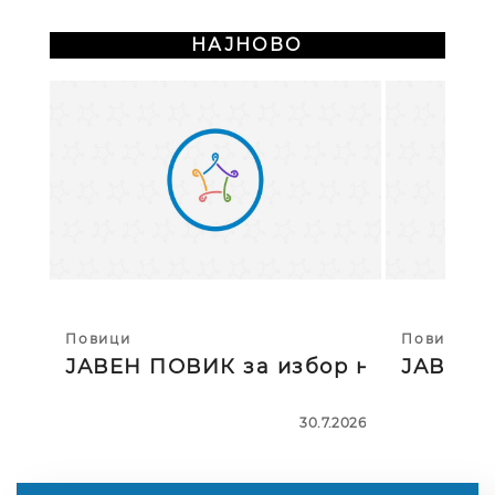
НАЈНОВО
Повици
Повици
ЈАВЕН ПОВИК за избор на тројца
ЈАВЕН П
30.7.2026