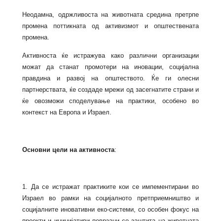
Неодамна, одржливоста на животната средина претрпе
промена поттикната од активизмот и општествената
промена.
Активноста ќе истражува како различни организации
можат да станат промотери на иновации, социјална
правдина и развој на општеството. Ќе ги олесни
партнерствата, ќе создаде мрежи од засегнатите страни и
ќе овозможи споделување на практики, особено во
контекст на Европа и Израел.
Основни цели на активноста
:
1. Да се истражат практиките кои се импементирани во
Израел во рамки на социјалното претприемништво и
социјалните иновативни еко-системи, со особен фокус на
проекти и иницијативи поврзани со заштита на животната