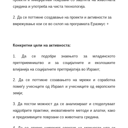
средина и употреба на чиста технологија.
2. Да се поттикне создавање на проекти и активности за
вмрежување кои се во склоп на програмата Еразмус +
Конкретни цели на активноста:
1. Да се подобри знаењето за младинското
претприемништво и за социјалните и еколошките
влијанија на социјалните претпријатија во Израел;
2. Да се поттикне созавањето на мрежи и соработка
помеѓу учеснците од Израел и учесниците од европските
земји;
3. Да постои можност да се анализираат и споделуваат
најдобрите практики, иновативните методи и алатки, како
и предизивиците поврзани со животната средина.
4. Да се открие широкиот спектар на можности што ги