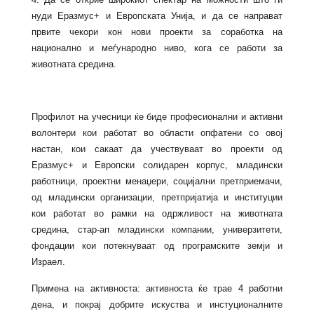
нуди Еразмус+ и Европската Унија, и да се направат
првите чекори кон нови проекти за соработка на
национално и меѓународно ниво, кога се работи за
животната средина.
Профилот на учесници ќе биде професионални и активни
волонтери кои работат во области опфатени со овој
настан, кои сакаат да учествуваат во проекти од
Еразмус+ и Европски солидарен корпус, младински
работници, проектни менаџери, социјални претприемачи,
од младински организации, претпријатија и институции
кои работат во рамки на одржливост на животната
средина, стар-ап младински компании, универзитети,
фондации кои потекнуваат од програмските земји и
Израел.
Примена на активноста: активноста ќе трае 4 работни
дена, и покрај добрите искуства и инстуционалните