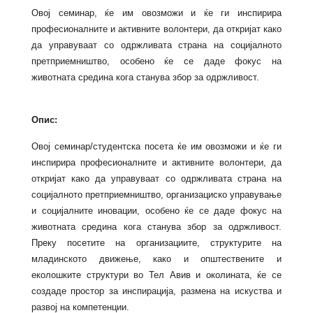
Овој семинар, ќе им овозможи и ќе ги инспирира
професионалните и активните волонтери, да откријат како
да управуваат со одржливата страна на социјалното
претприемништво, особено ќе се даде фокус на
животната средина кога станува збор за одржливост.
Опис:
Овој семинар/студентска посета ќе им овозможи и ќе ги
инспирира професионалните и активните волонтери, да
откријат како да управуваат со одржливата страна на
социјалното претприемништво, организациско управување
и социјалните иновации, особено ќе се даде фокус на
животната средина кога станува збор за одржливост.
Преку посетите на организациите, структурите на
младинското движење, како и општествените и
еколошките структури во Тел Авив и околината, ќе се
создаде простор за инспирација, размена на искуства и
развој на компетенции.