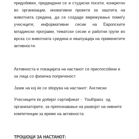
придобивки, предвидени се и студиски посети, конкретно
во организации, иновативни проекти за заштита на
животната средина, да се создаде вмрежување помеѓу
учеснците; информативни сесии на Европските
младински програми, тематски сесии и работни групи во
врска со животната средина и евалуација на применетите
активности.
Активноста и локацијата на настанот се приспособени и
за лица со физичка попреченост
Јазик на кој ќе се зборува на настанот: Англиски
Учесниците ќе добијат сертификат - Youthpass од
организаторите, за препознавање на развојот на нивните
компетенции за време на активноста.
ТРОШОЦИ ЗА НАСТАНОТ: