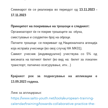
Семинарот ќе се реализира во периодот од
13
.1
1
.2023 -
17
.11.2023
Принципот на покривање на трошоци е следниот:
Организаторот ќе ги покрие трошоците за: обука,
сместување и соодветен број на оброци.
Патните трошоци се покриваат од Националната агенција
која испраќа учесници (во овој случај НА MK01);
Самиот учесник (индивидуално) учествува со 5% од
висината на патниот билет (во вид на: билет за локален
транспорт, патничко осигурување, итн...)
Крајниот рок за поднесување на апликации е
1
3
.
09
.2023 година.
Линк за аплицирање:
https://www.salto-youth.net/tools/european-training-
calendar/training/towards-collaborative-practice-the-