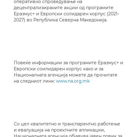
оперативно спроведување на
децентрализираните акции од програмите
Еразмус+ и Европски солидарен корпус (2021-
2027) во Република Северна Македонија.
Повеќе информации за програмите Еразмус+ и
Европски соилидарен корпус како и за
Националната агенција можете да прочитате
на следниот линк:
www.na.org.mk
Со цел квалитетно и транспарентно работење
и евалуација на проектните апликации,
Националната агенција објавува јавен повик за