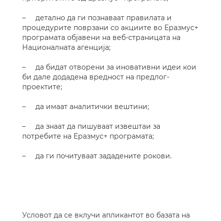
– детално да ги познаваат правилата и
процедурите поврзани со акциите во Еразмус+
програмата објавени на веб-страницата на
Националната агенција;
– да бидат отворени за иновативни идеи кои
би дале додадена вредност на предлог-
проектите;
– да имаат аналитички вештини;
– да знаат да пишуваат извештаи за
потребите на Еразмус+ програмата;
– да ги почитуваат зададените рокови.
Условот да се вклучи апликантот во базата на