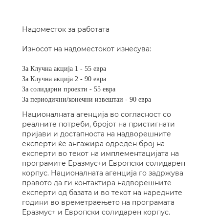
Надоместок за работата
Износот на надоместокот изнесува:
За Клучна акција 1 - 5
5
евра
За Клучна акција 2 -
9
0 евра
За солидарни проекти - 5
5
евра
За периодични/конечни извештаи - 90 евра
Националната агенција во согласност со
реалните потреби, бројот на пристигнати
пријави и достапноста на надворешните
експерти ќе ангажира одреден број на
експерти во текот на имплементацијата на
програмите Еразмус+и Европски солидарен
корпус. Националната агенција го задржува
правото да ги контактира надворешните
експерти од базата и во текот на наредните
години во времетраењето на програмата
Еразмус+ и Европски солидарен корпус.