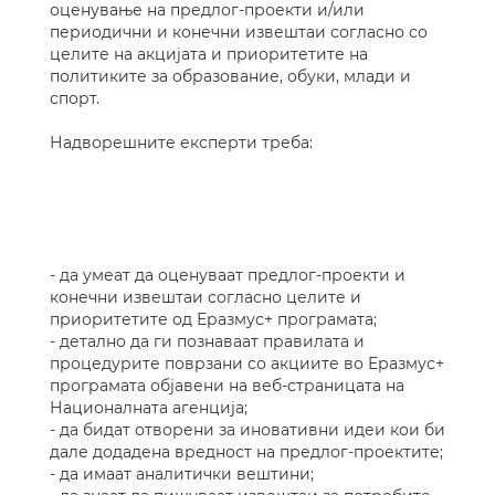
оценување на предлог-проекти и/или
периодични и конечни извештаи согласно со
целите на акцијата и приоритетите на
политиките за образование, обуки, млади и
спорт.
Надворешните експерти треба:
- да умеат да оценуваат предлог-проекти и
конечни извештаи согласно целите и
приоритетите од Еразмус+ програмата;
- детално да ги познаваат правилата и
процедурите поврзани со акциите во Еразмус+
програмата објавени на веб-страницата на
Националната агенција;
- да бидат отворени за иновативни идеи кои би
дале додадена вредност на предлог-проектите;
- да имаат аналитички вештини;