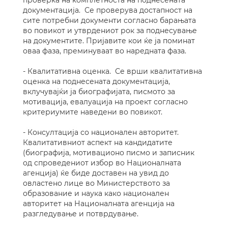
проверка на комплетноста на поднесената
документација. Се проверува достапност на
сите потребни документи согласно барањата
во повикот и утврдениот рок за поднесување
на документите. Пријавите кои ќе ја поминат
оваа фаза, преминуваат во наредната фаза.
- Квалитативна оценка. Се врши квалитативна
оценка на поднесената документација,
вклучувајќи ја биографијата, писмото за
мотивација, евалуација на проект согласно
критериумите наведени во повикот.
- Консултација со национален авторитет.
Квалитативниот аспект на кандидатите
(биографија, мотивационо писмо и записник
од спроведениот избор во Националната
агенција) ќе биде доставен на увид до
овластено лице во Министерството за
образование и наука како национален
авторитет на Националната агенција на
разгледување и потврдување.