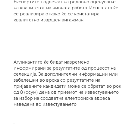
Експертите подлежат на редовно оценување
на квалитетот на нивната работа. Исплатата ќе
се реализира откако ќе се констатира
квалитетно извршен ангажман.
Апликантите ќе бидат навремено
информирани за резултатите од процесот на
селекција. За дополнителни информации или
забелешки во врска со резултатите на
пријавените кандидати може се обратат во рок
од 8 (осум) дена од приемот на известувањето
за избор на соодветна електронска адреса
наведена во известувањето
.