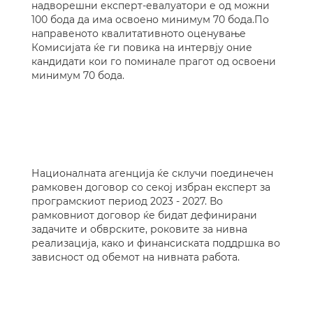
надворешни експерт-евалуатори е од можни
100 бода да има освоено минимум 70 бода.По
направеното квалитативното оценување
Комисијата ќе ги повика на интервју оние
кандидати кои го поминале прагот од освоени
минимум 70 бода.
Националната агенција ќе склучи поединечен
рамковен договор со секој избран експерт за
програмскиот период 2023 - 2027. Во
рамковниот договор ќе бидат дефинирани
задачите и обврските, роковите за нивна
реализација, како и финансиската поддршка во
зависност од обемот на нивната работа.