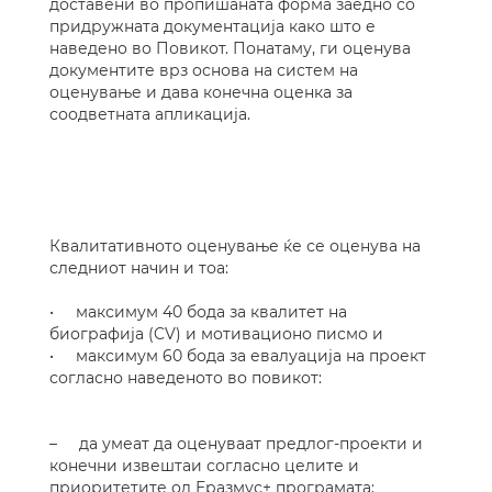
доставени во пропишаната форма заедно со
придружната документација како што е
наведено во Повикот. Понатаму, ги оценува
документите врз основа на систем на
оценување и дава конечна оценка за
соодветната апликација.
Квалитативното оценување ќе се оценува на
следниот начин и тоа:
• максимум 40 бода за квалитет на
биографија (CV) и мотивационо писмо и
• максимум 60 бода за евалуација на проект
согласно наведеното во повикот:
– да умеат да оценуваат предлог-проекти и
конечни извештаи согласно целите и
приоритетите од Еразмус+ програмата;