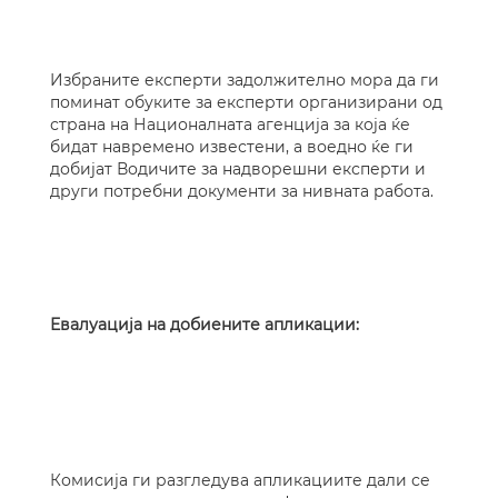
Избраните експерти задолжително мора да ги
поминат обуките за експерти организирани од
страна на Националната агенција за која ќе
бидат навремено известени, а воедно ќе ги
добијат Водичите за надворешни експерти и
други потребни документи за нивната работа.
Евалуација на добиените апликации:
Комисија ги разгледува апликациите дали се