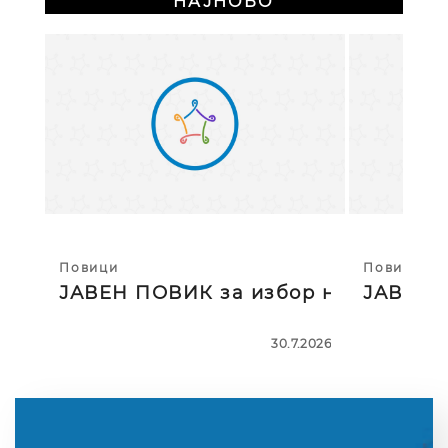
НАЈНОВО
Повици
Повици
ЈАВЕН ПОВИК за избор на тројца
ЈАВЕН П
30.7.2026