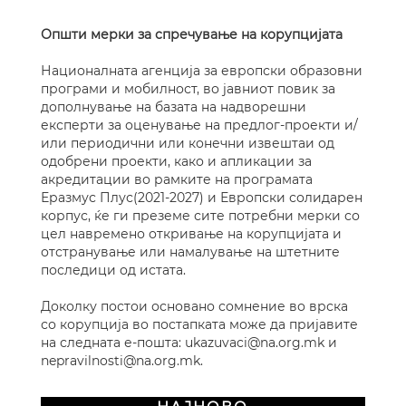
Општи мерки за спречување на корупцијата
Националната агенција за европски образовни
програми и мобилност, во јавниот повик за
дополнување на базата на надворешни
експерти за оценување на предлог-проекти и/
или периодични или конечни извештаи од
одобрени проекти, како и апликации за
акредитации во рамките на програмата
Еразмус Плус(2021-2027) и Европски солидарен
корпус, ќе ги преземе сите потребни мерки со
цел навремено откривање на корупцијата и
отстранување или намалување на штетните
последици од истата.
Доколку постои основано сомнение во врска
со корупција во постапката може да пријавите
на следната е-пошта: ukazuvaci@na.org.mk и
nepravilnosti@na.org.mk.