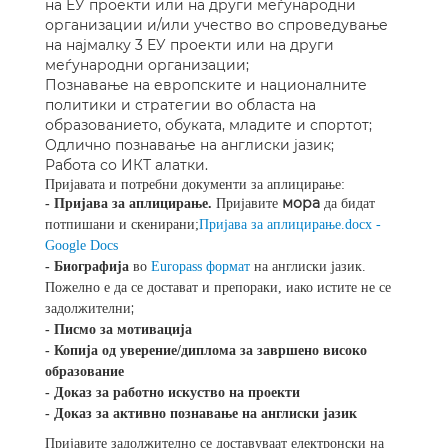
на ЕУ проекти или на други меѓународни
организации и/или учество во спроведување
на најмалку 3 ЕУ проекти или на други
меѓународни организации;
Познавање на европските и националните
политики и стратегии во областа на
образованието, обуката, младите и спортот;
Одлично познавање на англиски јазик;
Работа со ИКТ алатки.
Пријавата и потребни документи за аплицирање:
мора
- Пријава за аплицирање.
Пријавите
да бидат
потпишани и скенирани;
Пријава за аплицирање.docx -
Google Docs
- Биографија
во
Europass формат
на англиски јазик.
Пожелно е да се достават и препораки, иако истите не се
;
задолжителни
- Писмо за мотивација
- Копија од уверение/диплома за завршено високо
образование
- Доказ за работно искуство на проекти
- Доказ за активно познавање на англиски јазик
Пријавите задолжително се доставуваат електронски на