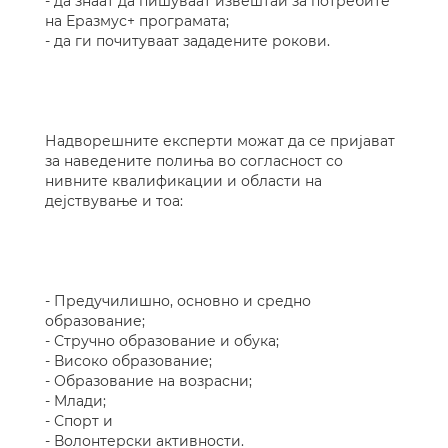
- да знаат да пишуваат извештаи за потребите
на Еразмус+ програмата;
- да ги почитуваат зададените рокови.
Надворешните експерти можат да се пријават
за наведените полиња во согласност со
нивните квалификации и области на
дејствување и тоа:
- Предучилишно, основно и средно
образование;
- Стручно образование и обука;
- Високо образование;
- Образование на возрасни;
- Mлади;
- Спорт и
- Волонтерски активности.