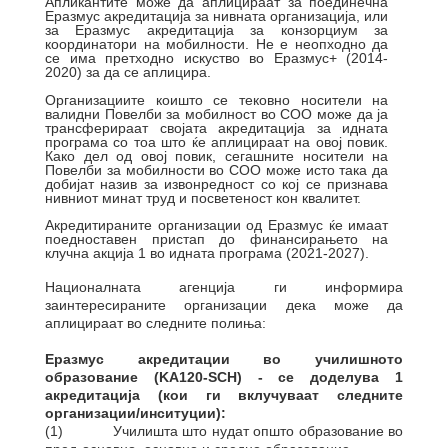
Апликантите може да аплицираат за поединечна
Еразмус акредитација за нивната организација, или
за Еразмус акредитација за конзорциум за
координатори на мобилности. Не е неопходно да
се има претходно искуство во Еразмус+ (2014-
2020) за да се аплицира.
Oрганизациите коишто се тековно носители на
валидни Повелби за мобилност во СОО може да ја
трансферираат својата акредитација за идната
програма со тоа што ќе аплицираат на овој повик.
Како дел од овој повик, сегашните носители на
Повелби за мобилности во СОО може исто така да
добијат назив за извонредност со кој се признава
нивниот минат труд и посветеност кон квалитет.
Акредитираните организации од Еразмус ќе имаат
поедноставен пристап до финансирањето на
клучна акција 1 во идната програма (2021-2027).
Националната агенција ги информира
заинтересираните организации дека може да
аплицираат во следните полиња:
Еразмус акредитации во училишното
образование (KA120-SCH) - се доделува 1
акредитација (кои ги вклучуваат следните
организации/инситуции):
(1) Училишта што нудат општо образование во