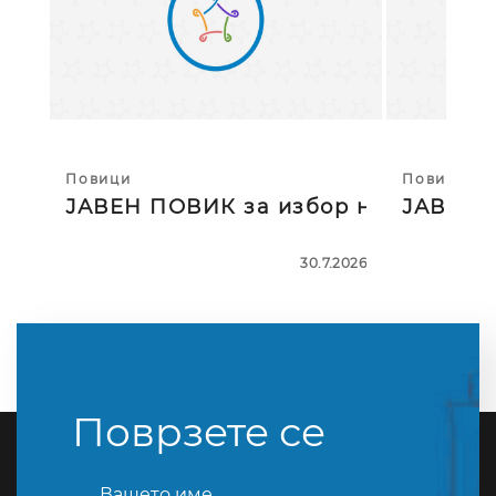
Повици
Повици
ЈАВЕН ПОВИК за избор на тројца
ЈАВЕН П
30.7.2026
Поврзете се