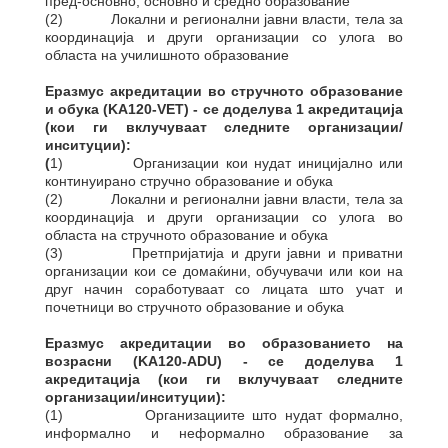
пред-основно, основно и средно образование
(2) Локални и регионални јавни власти, тела за
координација и други организации со улога во
областа на училишното образование
Еразмус акредитации во стручното образование
и обука (KA120-VET) - се доделува 1 акредитација
(кои ги вклучуваат следните организации/
инситуции):
(
1) Организации кои нудат иницијално или
континуирано стручно образование и обука
(2) Локални и регионални јавни власти, тела за
координација и други организации со улога во
областа на стручното образование и обука
(3) Претпријатија и други јавни и приватни
организации кои се домаќини, обучувачи или кои на
друг начин соработуваат со лицата што учат и
почетници во стручното образование и обука
Еразмус акредитации во образованието на
возрасни (KA120-ADU) - се доделува 1
акредитација (кои ги вклучуваат следните
организации/инситуции):
(1) Организациите што нудат формално,
информално и неформално образование за