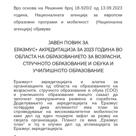
Врз основа на Решение број 18-920/2 од 13.09.2023
година, Националната агенција за европски
образовни програми и мобилност (Национална
агенција) објавува:
ЈАВЕН ПОВИК ЗА
ЕРАЗМУС+ АКРЕДИТАЦИЈА ЗА 2023 ГОДИНА ВО
ОБЛАСТА НА ОБРАЗОВАНИЕТО ЗА ВОЗРАСНИ,
СТРУЧНОТО ОБРАЗОВАНИЕ И ОБУКА И
УЧИЛИШНОТО ОБРАЗОВАНИЕ
Еразмус+ акредитацијата е алатка за
организациите од областа на образованието на
возрасните, стручното образование и обука (СОО)
и училишното образование коишто сакаат да
започнат прекугранична размена и соработка.
Доделувањето на акредитацијата на Еразмус
потврдува дека апликантот има план за
спроведување на висококвалитетни мобилности
како дел од еден поширок зафат за развој на
својата организација. Планот се вика „Еразмус
план“ и тој е клучен дел од апликацијата за
Еразмус акредитацијата.