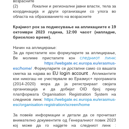
возрасните
(2) Локални и регионални јавни власти, тела за
координација и други организации со улога во
областа на образованието на возрасните
Крајниот рок за поднесување на апликациите е 19
октомври 2023 година, 12:00 часот (напладне,
бриселско време).
Начин на аплицирање:
За да пристапите кон формуларите за аплицирање,
следниот линк:
Ве молиме пристапите кон
https://webgate.ec.europa.eu/erasmus-
esc/home/
.Формуларите се достапни само со вашата
EU login account
сметка за најава во
.
Апликантите
кои никогаш не учествувале во Еразмус+ програмата
(2014-2020) мора да ја регистрираат својата
организација и да добијат OID број преку
платформата Organisation Registration System на
следниов линк:
https://webgate.ec.europa.eu/erasmus-
esc/organisation-registration/screen/home
За повеќе информации и детали да се прочитаат
внимателно документите од Генералниот повик 2023
кој може да го најдете на следниот линк :