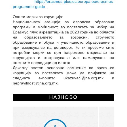
https://erasmus-plus.ec.europa.eu/erasmus-
programme-guide
.
Општи мерки за корупција:
Националната агенција за европски образовни
програми и мобилност, во постапката за избор на
Еразмус плус акредитација за 2023 година во областа
на образованието за возрасни, стручното
образование и обука и училишното образование и
при извршување на договорот, ќе ги преземе сите
потребни мерки со цел навремено откривање на
корупцијата и отстранување или намалување на
штетните последици од истата.
Доколку постои основано сомнение во врска со
корупција во постапката може да пријавите на
следната е-пошта: ukazuvaci@na.org.mk и
nepravilnosti@na.org.mk.
НАЈНОВО