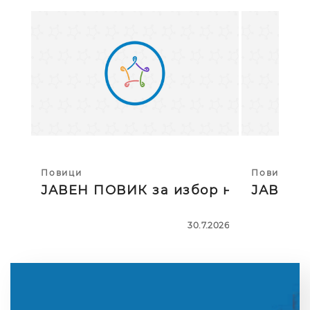
Повици
Повици
ЈАВЕН ПОВИК за избор на тројца
ЈАВЕН П
30.7.2026