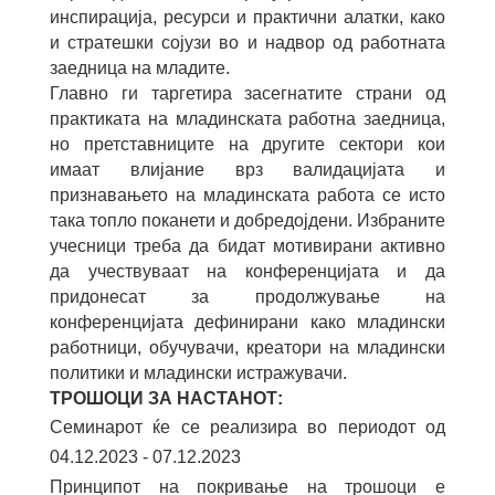
инспирација, ресурси и практични алатки, како
и стратешки сојузи во и надвор од работната
заедница на младите.
Главно ги таргетира засегнатите страни од
практиката на младинската работна заедница,
но претставниците на другите сектори кои
имаат влијание врз валидацијата и
признавањето на младинската работа се исто
така топло поканети и добредојдени. Избраните
учесници треба да бидат мотивирани активно
да учествуваат на конференцијата и да
придонесат за продолжување на
конференцијата дефинирани како младински
работници, обучувачи, креатори на младински
политики и младински истражувачи.
ТРОШОЦИ ЗА НАСТАНОТ:
Семинарот ќе се реализира во периодот од
04.12.2023 - 07.12.2023
Принципот на покривање на трошоци е