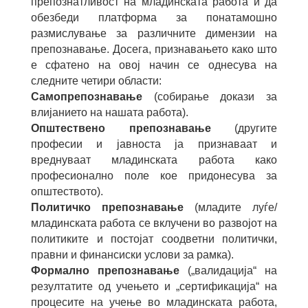
препознатливост на младинската работа и да
обезбеди платформа за понатамошно
размислување за различните димензии на
препознавање. Досега, признавањето како што
е сфатено на овој начин се однесува на
следните четири области:
Самопрепознавање
(собирање докази за
влијанието на нашата работа).
Општествено препознавање
(другите
професии и јавноста ја признаваат и
вреднуваат младинската работа како
професионално поле кое придонесува за
општеството).
Политичко препознавање
(младите луѓе/
младинската работа се вклучени во развојот на
политиките и постојат соодветни политички,
правни и финансиски услови за рамка).
Формално препознавање
(„валидација“ на
резултатите од учењето и „сертификација“ на
процесите на учење во младинската работа,