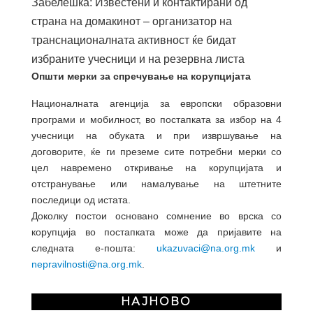
Забелешка: Известени и контактирани од
страна на домакинот – организатор на
транснационалната активност ќе бидат
избраните учесници и на резервна листа
Општи мерки за спречување на корупцијата
Националната агенција за европски образовни
програми и мобилност, во постапката за избор на
4
учесници на обуката
и при извршување на
договорите, ќе ги преземе сите потребни мерки со
цел навремено откривање на корупцијата и
отстранување или намалување на штетните
последици од истата.
Доколку постои основано сомнение во врска со
корупција во постапката може да пријавите на
следната е-пошта:
ukazuvaci@na.org.mk
и
nepravilnosti@na.org.mk
.
НАЈНОВО