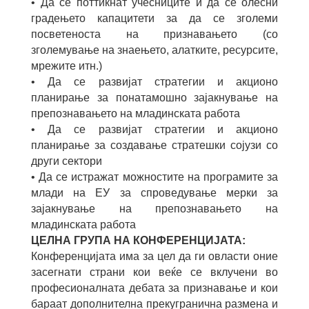
• Да се поттикнат учесниците и да се олесни
градењето капацитети за да се зголеми
посветеноста на признавањето (со
зголемување на знаењето, алатките, ресурсите,
мрежите итн.)
• Да се развијат стратегии и акционо
планирање за понатамошно зајакнување на
препознавањето на младинската работа
• Да се развијат стратегии и акционо
планирање за создавање стратешки сојузи со
други сектори
• Да се истражат можностите на програмите за
млади на ЕУ за спроведување мерки за
зајакнување на препознавањето на
младинската работа
ЦЕЛНА ГРУПА НА КОНФЕРЕНЦИЈАТА:
Конференцијата има за цел да ги овласти оние
засегнати страни кои веќе се вклучени во
професионалната дебата за признавање и кои
бараат дополнителна прекугранична размена и