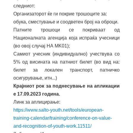
следниот:
Организаторот ќе ги покрие трошоците за:
обука, сместување и соодветен број на оброци.
Патните трошоци се покриваат од
Националната агенција која испраќа учесници
(во овој случај НА MK01);
Самиот учесник (индивидуално) учествува со
5% од висината на патниот билет (во вид на:
билет за локален транспорт, патничко
осигурување, итн...)
Крајниот рок за поднесување на апликации
е 17.09.2023 година.
Линк за аплицирање:
https://www.salto-youth.net/tools/european-
training-calendar/training/conference-on-value-
and-recognition-of-youth-work.11511/