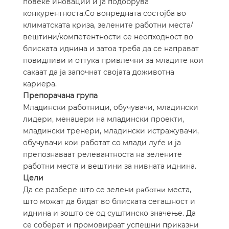
повеќе иновации и ја подобрува
конкурентноста.
Со вонредната состојба во
климатската криза, зелените работни места/
вештини/компетентности се неопходност во
блиската иднина и затоа треба да се направат
повидливи и оттука привлечни за младите кои
сакаат да ја започнат својата доживотна
кариера.
Препорачана група
Младински работници, обучувачи, младински
лидери, менаџери на младински проекти,
младински тренери, младински истражувачи,
обучувачи кои работат со млади луѓе и ја
препознаваат релевантноста на зелените
работни места и вештини за нивната иднина.
Цели
Да се разбере што се зелени
места,
работни
што
можат
да бидат во блиската сегашност и
иднина и зошто се од суштинско значење. Да
се соберат и промовираат успешни приказни