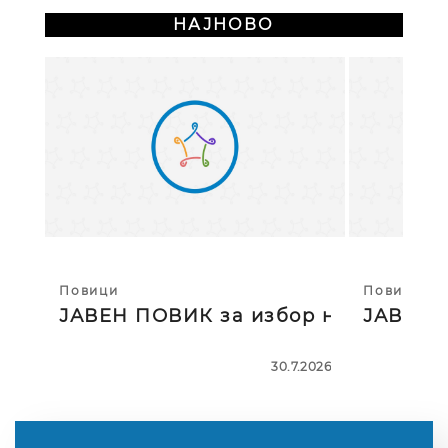
НАЈНОВО
Повици
Повици
ЈАВЕН ПОВИК за избор на тројца
ЈАВЕН П
30.7.2026