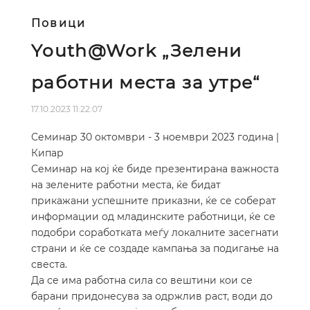
Повици
Youth@Work „Зелени
работни места за утре“
17.10.2023 11:22:07
Семинар 30 октомври - 3 ноември 2023 година |
Кипар
Семинар на кој ќе биде презентирана важноста
на зелените работни места, ќе бидат
прикажани успешните приказни, ќе се соберат
информации од младинските работници, ќе се
подобри соработката меѓу локалните засегнати
страни и ќе се создаде кампања за подигање на
свеста.
Да се има работна сила со вештини кои се
барани придонесува за одржлив раст, води до