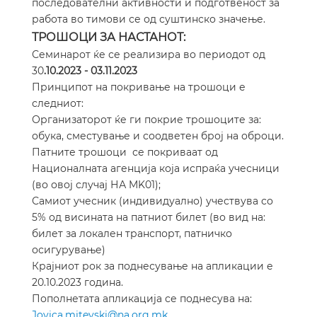
последователни активности и подготвеност за
работа во тимови се од суштинско значење.
ТРОШОЦИ ЗА НАСТАНОТ:
Семинарот ќе се реализира во периодот од
30
.
10
.2023 -
03
.
11
.2023
Принципот на покривање на трошоци е
следниот:
Организаторот ќе ги покрие трошоците за:
обука, сместување и соодветен број на оброци.
Патните трошоци се покриваат од
Националната агенција која испраќа учесници
(во овој случај НА MK01);
Самиот учесник (индивидуално) учествува со
5% од висината на патниот билет (во вид на:
билет за локален транспорт, патничко
осигурување)
Крајниот рок за поднесување на апликации е
20
.
10
.2023 година.
Пополнетата апликација
се поднесува на
:
Jovica.mitevski@na.org.mk