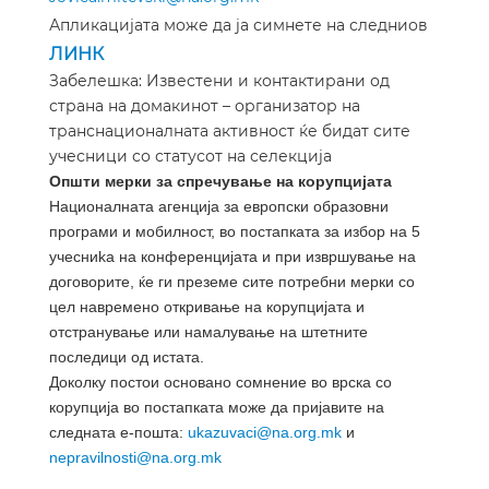
Апликацијата може да ја симнете на следниов
ЛИНК
Забелешка: Известени и контактирани од
страна на домакинот – организатор на
транснационалната активност ќе бидат сите
учесници со статусот на селекција
Општи мерки за спречување на корупцијата
Националната агенција за европски образовни
програми и мобилност, во постапката за избор на
5
учесниka на конференцијата и при извршување на
договорите, ќе ги преземе сите потребни мерки со
цел навремено откривање на корупцијата и
отстранување или намалување на штетните
последици од истата.
Доколку постои основано сомнение во врска со
корупција во постапката може да пријавите на
следната е-пошта:
ukazuvaci@na.org.mk
и
nepravilnosti@na.org.mk