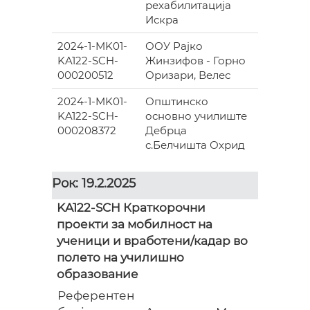
рехабилитација
Искра
2024-1-MK01-
ООУ Рајко
ГОРНО
KA122-SCH-
Жинзифов - Горно
ОРИЗАР
000200512
Оризари, Велес
ВЕЛЕС
2024-1-MK01-
Општинско
ОХРИД
KA122-SCH-
основно училиште
000208372
Дебрца
с.Белчишта Охрид
Рок: 19.2.2025
KA122-SCH Краткорочни
проекти за мобилност на
ученици и вработени/кадар во
полето на училишно
образование
Референтен
Гр