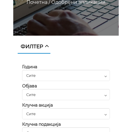
Почетна
/
Одобрени апликации
ФИЛТЕР
Година
Објава
Клучна акција
Клучна подакција