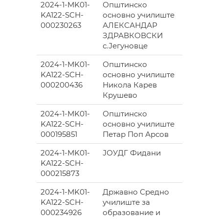
2024-1-MK01-
Општинско
ЈЕГУНО
KA122-SCH-
основно училиште
000230263
АЛЕКСАНДАР
ЗДРАВКОВСКИ
с.Јегуновце
2024-1-MK01-
Општинско
КРУШЕ
KA122-SCH-
основно училиште
000200436
Никола Карев
Крушево
2024-1-MK01-
Општинско
СКОПЈЕ
KA122-SCH-
основно училиште
000195851
Петар Поп Арсов
2024-1-MK01-
ЈОУДГ Фидани
СКОПЈЕ
KA122-SCH-
000215873
2024-1-MK01-
Државно Средно
ШТИП
KA122-SCH-
училиште за
000234926
образование и