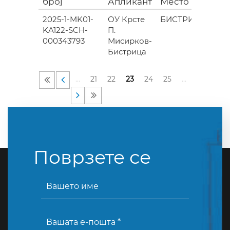
број
Апликант
Место
(ев
2025-1-MK01-
ОУ Крсте
БИСТРИЦА
KA122-SCH-
П.
83
000343793
Мисирков-
Бистрица
…
21
22
23
24
25
…
Поврзете се