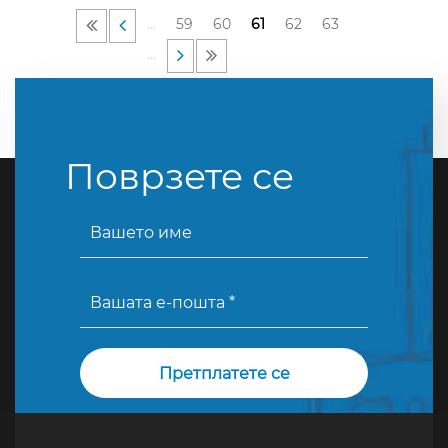
…
59
60
61
62
63
…
Поврзете се