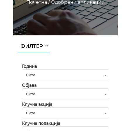
Почетна
/
Одобрени апликации
ФИЛТЕР
Година
Објава
Клучна акција
Клучна подакција