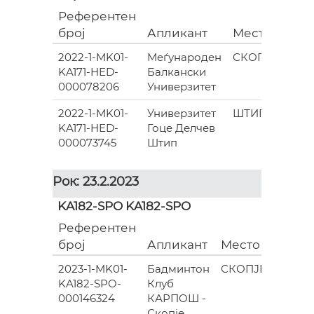
Референтен
Гр
број
Апликант
Место
(ев
2022-1-MK01-
Меѓународен
СКОПЈЕ
KA171-HED-
Балкански
030
000078206
Универзитет
2022-1-MK01-
Универзитет
ШТИП
KA171-HED-
Гоце Делчев
120
000073745
Штип
Рок: 23.2.2023
KA182-SPO KA182-SPO
Референтен
Гран
број
Апликант
Место
(евра
2023-1-MK01-
Бадминтон
СКОПЈЕ
KA182-SPO-
Клуб
910.0
000146324
КАРПОШ -
Скопје