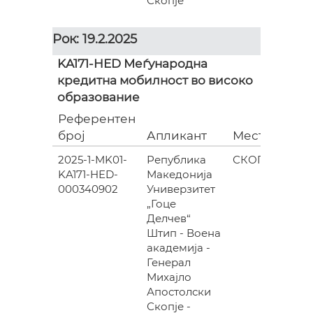
Скопје
Рок: 19.2.2025
KA171-HED Меѓународна
кредитна мобилност во високо
образование
Референтен
Гр
број
Апликант
Место
(ев
2025-1-MK01-
Република
СКОПЈЕ
KA171-HED-
Македонија
48
000340902
Универзитет
„Гоце
Делчев“
Штип - Воена
академија -
Генерал
Михајло
Апостолски
Скопје -