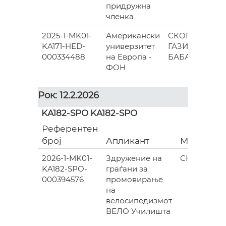
придружна
членка
2025-1-MK01-
Американски
СКОПЈЕ-
KA171-HED-
универзитет
ГАЗИ
87
000334488
на Европа -
БАБА
ФОН
Рок: 12.2.2026
KA182-SPO KA182-SPO
Референтен
број
Апликант
Место
(
2026-1-MK01-
Здружение на
СКОПЈЕ
KA182-SPO-
граѓани за
000394576
промовирање
на
велосипедизмот
ВЕЛО Училишта