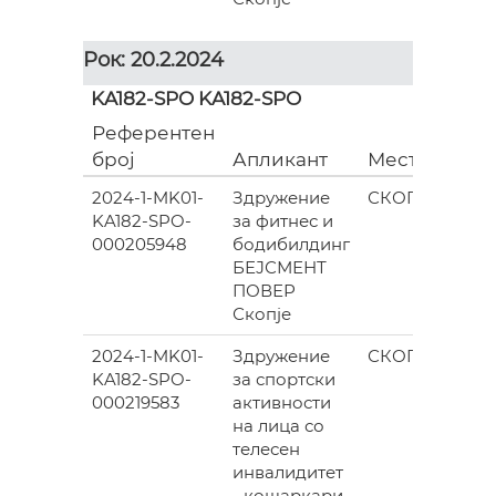
Рок: 20.2.2024
KA182-SPO KA182-SPO
Референтен
Гр
број
Апликант
Место
(ев
2024-1-MK01-
Здружение
СКОПЈЕ
KA182-SPO-
за фитнес и
172
000205948
бодибилдинг
БЕЈСМЕНТ
ПОВЕР
Скопје
2024-1-MK01-
Здружение
СКОПЈЕ
KA182-SPO-
за спортски
756
000219583
активности
на лица со
телесен
инвалидитет
- кошаркари