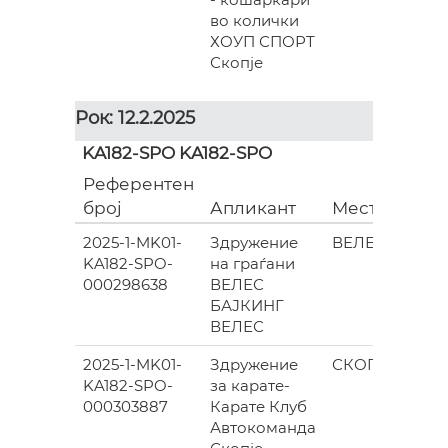
во колички
ХОУП СПОРТ
Скопје
Рок: 12.2.2025
KA182-SPO KA182-SPO
Референтен
Гр
број
Апликант
Место
(ев
2025-1-MK01-
Здружение
ВЕЛЕС
KA182-SPO-
на граѓани
790
000298638
ВЕЛЕС
БАЈКИНГ
ВЕЛЕС
2025-1-MK01-
Здружение
СКОПЈЕ
KA182-SPO-
за карате-
140
000303887
Карате Клуб
Автокоманда