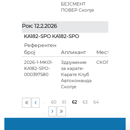
БЕЈСМЕНТ
ПОВЕР Скопје
Рок: 12.2.2026
KA182-SPO KA182-SPO
Референтен
Гр
број
Апликант
Место
(ев
2026-1-MK01-
Здружение
СКОПЈЕ
KA182-SPO-
за карате-
485
000397580
Карате Клуб
Автокоманда
Скопје
…
60
61
62
63
64
…