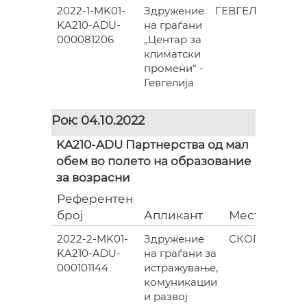
2022-1-MK01-
Здружение
ГЕВГЕЛИЈА
KA210-ADU-
на граѓани
00
000081206
„Центар за
климатски
промени“ -
Гевгелија
Рок: 04.10.2022
KA210-ADU Партнерства од мал
обем во полето на образование
за возрасни
Референтен
Гр
број
Апликант
Место
(ев
2022-2-MK01-
Здружение
СКОПЈЕ
KA210-ADU-
на граѓани за
000
000101144
истражување,
комуникации
и развој