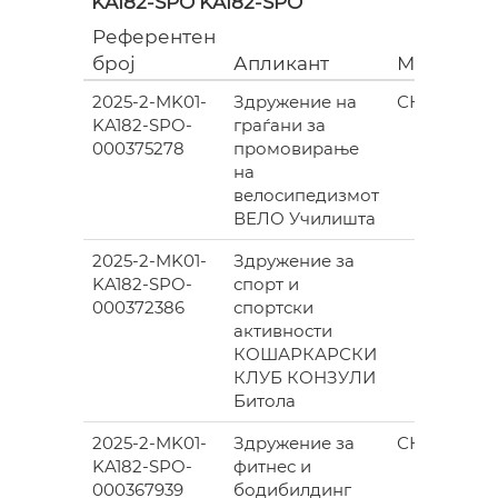
KA182-SPO KA182-SPO
Референтен
број
Апликант
Место
(
2025-2-MK01-
Здружение на
СКОПЈЕ
KA182-SPO-
граѓани за
000375278
промовирање
на
велосипедизмот
ВЕЛО Училишта
2025-2-MK01-
Здружение за
KA182-SPO-
спорт и
000372386
спортски
активности
КОШАРКАРСКИ
КЛУБ КОНЗУЛИ
Битола
2025-2-MK01-
Здружение за
СКОПЈЕ
KA182-SPO-
фитнес и
000367939
бодибилдинг