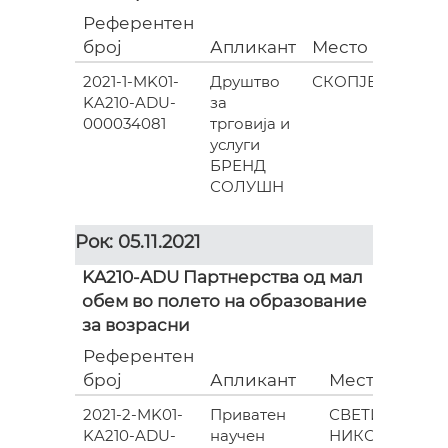
Референтен
Грант
број
Апликант
Место
(евра)
2021-1-MK01-
Друштво
СКОПЈЕ
60
KA210-ADU-
за
000.00
000034081
трговија и
услуги
БРЕНД
СОЛУШН
Рок: 05.11.2021
KA210-ADU Партнерства од мал
обем во полето на образование
за возрасни
Референтен
број
Апликант
Место
(
2021-2-MK01-
Приватен
СВЕТИ
KA210-ADU-
научен
НИКОЛЕ
0