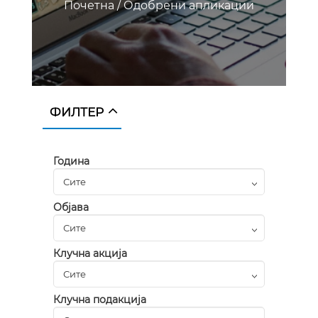
Почетна
/
Одобрени апликации
ФИЛТЕР
Година
Објава
Клучна акција
Клучна подакција