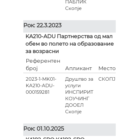
ПАБЛИК
Скопје
Рок: 22.3.2023
KA210-ADU Партнерства од мал
обем во полето на образование
за возрасни
Референтен
Гран
број
Апликант
Место
(евра
2023-1-MK01-
Друштво за
СКОПЈЕ
6
KA210-ADU-
услуги
000.0
000159281
ИНСПИРИТ
КОУЧИНГ
ДООЕЛ
Скопје
Рок: 01.10.2025