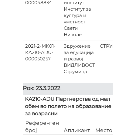
000048834
институт
Институт за
култура и
уметност
Свети
Николе
2021-2-MK01-
Здружение
СТРУМИЦА
KA210-ADU-
за едукација
0
000050257
и развој
ВИДЛИВОСТ
Струмица
Рок: 23.3.2022
KA210-ADU Партнерства од мал
обем во полето на образование
за возрасни
Референтен
Гр
број
Апликант
Место
(е