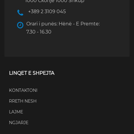
1000 Скопје 1000 Shkup
+389 2 3109 045
Orari i punës: Hënë - E Premte:
7.30 - 16.30
LINQET E SHPEJTA
KONTAKTONI
RRETH NESH
LAJME
NGJARJE