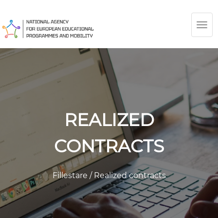
TOG
NAV
REALIZED
CONTRACTS
Fillestare
/
Realized contracts