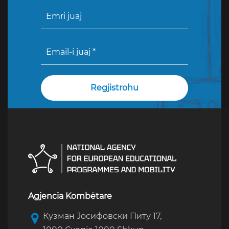
Agjencia Kombëtare
Кузман Јосифовски Питу 17,