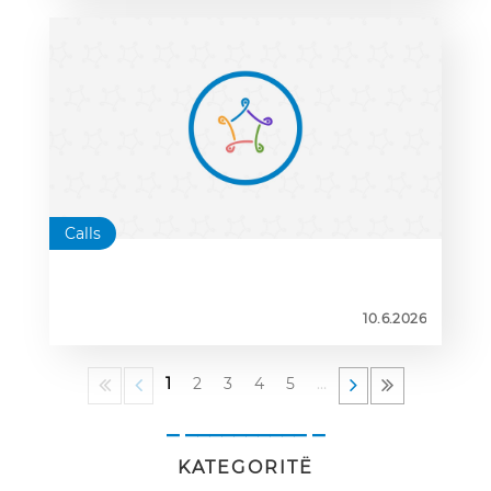
Calls
10.6.2026
1
2
3
4
5
…
_ __________ _
KATEGORITË