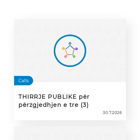
Calls
THIRRJE PUBLIKE për
përzgjedhjen e tre (3)
Ambasadorëve eTwinning për
30.7.2026
mësuesit e ardhshëm (Initial
Teacher Education – ITE
Ambassadors) për periudhën