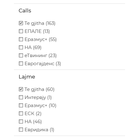
Calls
Te gjitha (163)
ЕПАЛЕ (13)
Еразмус+ (55)
НА (69)
еТвининг (23)
Еврогајденс (3)
Lajme
Te gjitha (60)
Интервју (1)
Еразмус+ (10)
ЕСК (2)
НА (46)
Евридика (1)