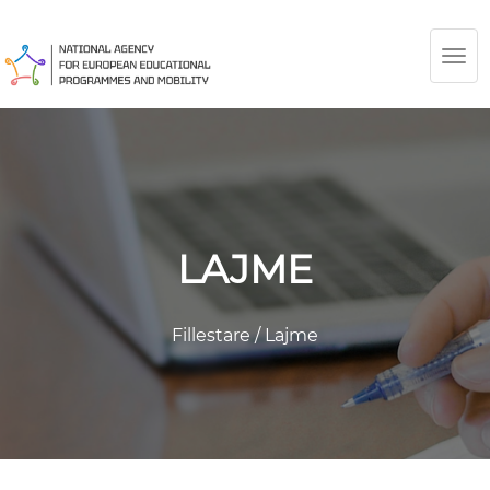
TOG
NAV
LAJME
Fillestare
/
Lajme