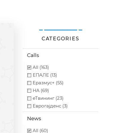
_ __________ _
CATEGORIES
Calls
All (163)
ЕПАЛЕ (13)
Еразмус+ (55)
НА (69)
еТвининг (23)
Еврогајденс (3)
News
All (60)