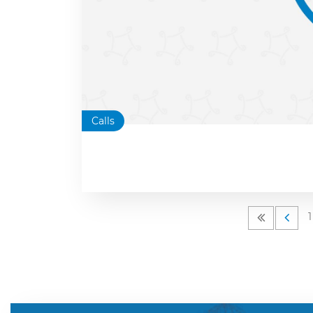
Calls
1