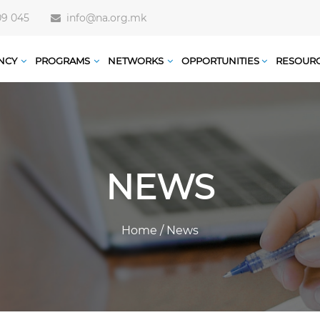
09 045
info@na.org.mk
NCY
PROGRAMS
NETWORKS
OPPORTUNITIES
RESOUR
NEWS
Home
/
News