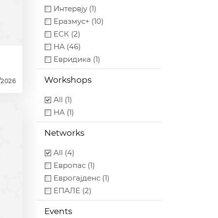
Интервју (1)
Еразмус+ (10)
ЕСК (2)
НА (46)
Евридика (1)
Workshops
/2026
All (1)
НА (1)
Networks
All (4)
Европас (1)
Еврогајденс (1)
ЕПАЛЕ (2)
Events