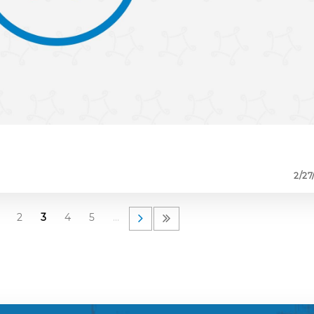
2/27
2
3
4
5
…