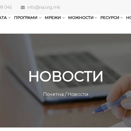
09 045
info@na.org.mk
АТА
ПРОГРАМИ
МРЕЖИ
МОЖНОСТИ
РЕСУРСИ
Н
НОВОСТИ
Почетна
/
Новости