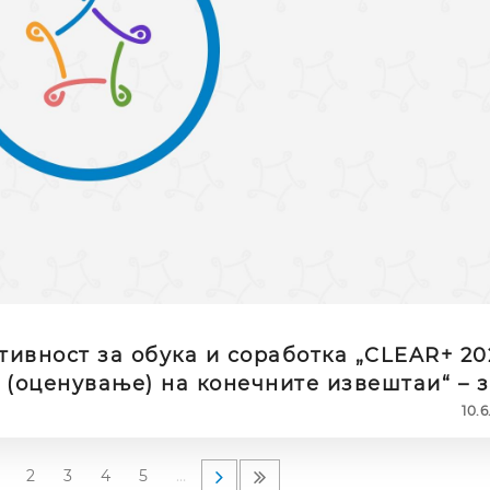
ктивност за обука и соработка „CLEAR+ 20
 (оценување) на конечните извештаи“ – з
ори кои веќе се дел од базата на
10.6
тори на Национална агенција за европс
ност за програмски период 2021-2027
2
3
4
5
…