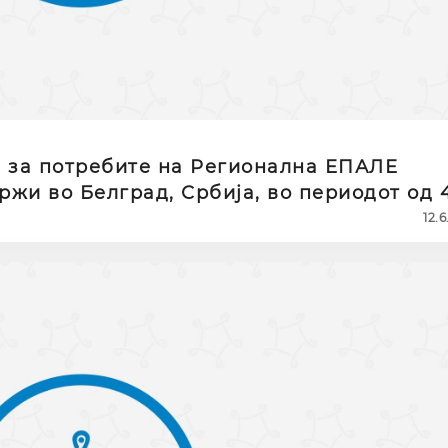
 за потребите на Регионална ЕПАЛЕ
ржи во Белград, Србија, во периодот од 
Одржливост на образованието за возрасни:
12.
ростори за учење“