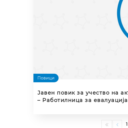
Повици
Јавен повик за учество на а
– Работилница за евалуација
надворешни експерти/евалуат
надворешни експерти/евалуа
образовни програми и мобил
1