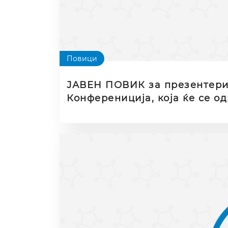
Повици
ЈАВЕН ПОВИК за презентери
Конферениција, која ќе се од
5.11.2026 година, на тема „
квалитет, иновации и нови п