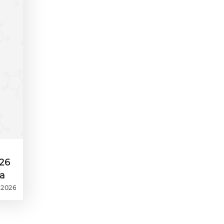
26
а
.2026
ки