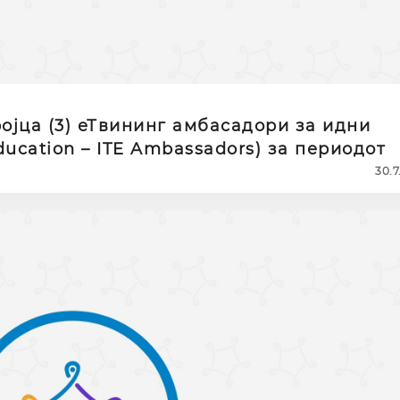
ојца (3) еТвининг амбасадори за идни
Education – ITE Ambassadors) за периодот
30.7