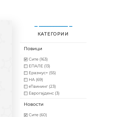
_ __________ _
КАТЕГОРИИ
Повици
Сите (163)
ЕПАЛЕ (13)
Еразмус+ (55)
НА (69)
еТвининг (23)
Еврогајденс (3)
Новости
Сите (60)