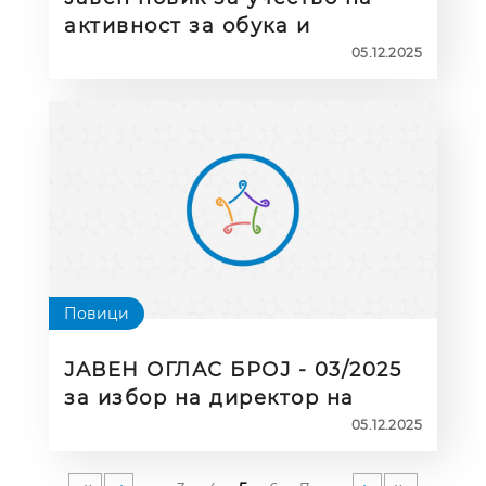
активност за обука и
соработка “Иднина во тек:
05.12.2025
Истражување на вештачката
интелигенција и дигиталните
вештини во стручното
образование и обука (ВЕТ)”
исклучиво за стручни
училишта
Повици
ЈАВЕН ОГЛАС БРОЈ - 03/2025
за избор на директор на
Национална агенција за
05.12.2025
европски образовни
програми и мобилност