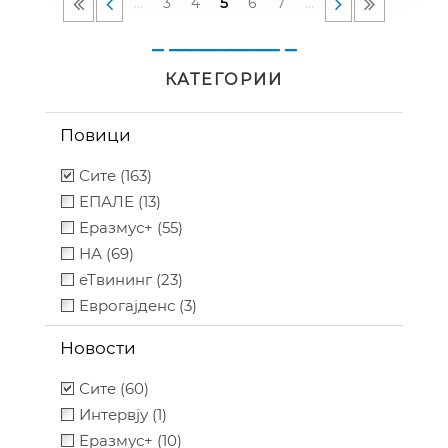
…
3
4
5
6
7
…
_ __________ _
КАТЕГОРИИ
Повици
Сите (163)
ЕПАЛЕ (13)
Еразмус+ (55)
НА (69)
еТвининг (23)
Еврогајденс (3)
Новости
Сите (60)
Интервју (1)
Еразмус+ (10)