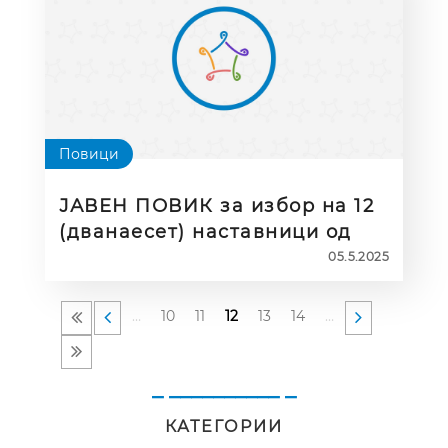
Повици
ЈАВЕН ПОВИК за избор на 12
(дванаесет) наставници од
основни училишта за
05.5.2025
еднодневна работилница
„Европас во училница“
…
10
11
12
13
14
…
_ __________ _
КАТЕГОРИИ