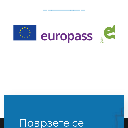
_ __________ _
Поврзете се