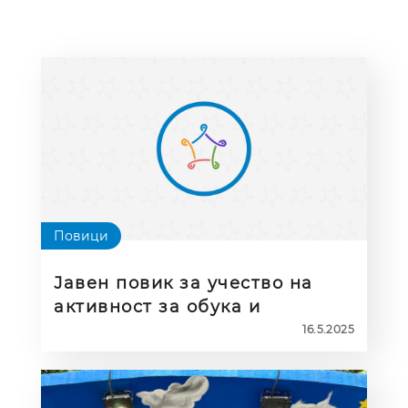
Повици
Јавен повик за учество на
активност за обука и
соработка “Зајакнување на
16.5.2025
вредностите на ЕУ преку
дигитално учество”