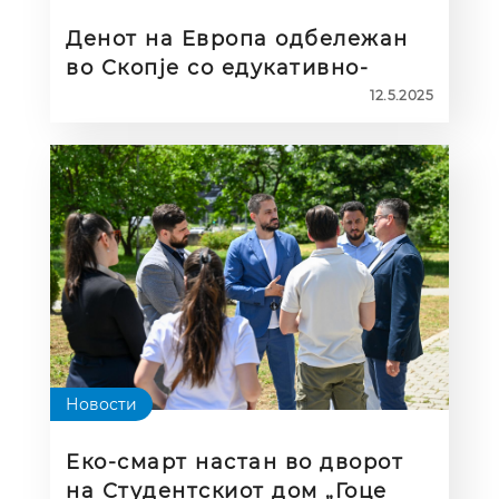
Денот на Европа одбележан
во Скопје со едукативно-
забавен настан „Европа низ
12.5.2025
детските очи“
Новости
Eко-смарт настан во дворот
на Студентскиот дом „Гоце