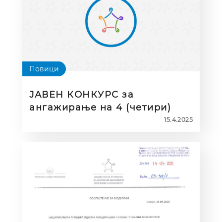
потенцијални корисници на
програмата Еразмус+
Повици
ЈАВЕН КОНКУРС за
ангажирање на 4 (четири)
надворешни соработници во
15.4.2025
Националната агенција за
европски образовни
програми и мобилност