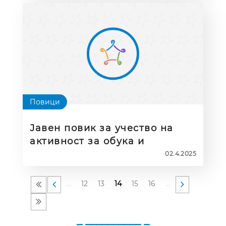
Повици
Јавен повик за учество на
активност за обука и
соработка “Одржливи врски:
02.4.2025
Еразмус+ Еко семинар” во
полето на стручно
…
12
13
14
15
16
…
образование во клучната
акција 2
_ __________ _