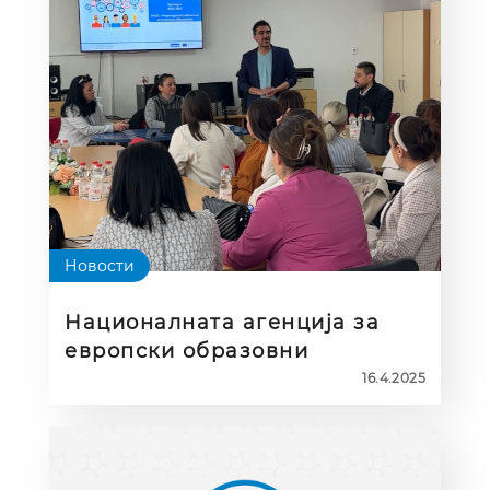
Новости
Националната агенција за
европски образовни
програми и мобилност
16.4.2025
(НАЕОПМ) започнува
едукативна кампања,
наменета за сите