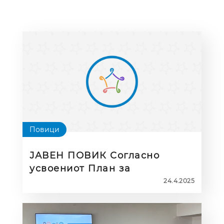
Повици
ЈАВЕН ПОВИК Согласно
усвоениот План за
активности на акцијата
24.4.2025
еТвининг, се објавува повик
за избор на еТвинери