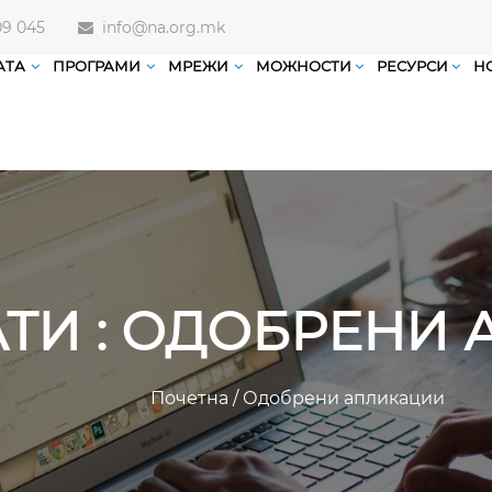
09 045
info@na.org.mk
АТА
ПРОГРАМИ
МРЕЖИ
МОЖНОСТИ
РЕСУРСИ
Н
АТИ : ОДОБРЕНИ
Почетна
/
Одобрени апликации