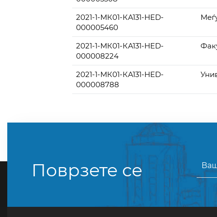
2021-1-МК01-КА131-HED-
Меѓ
000005460
2021-1-МК01-КА131-HED-
Фак
000008224
2021-1-МК01-КА131-HED-
Уни
000008788
Поврзете се