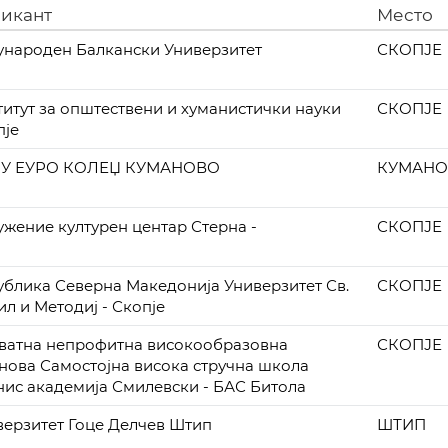
икант
Место
ународен Балкански Универзитет
СКОПЈЕ
титут за општествени и хуманистички науки
СКОПЈЕ
пје
У ЕУРО КОЛЕЏ КУМАНОВО
КУМАН
ужение културен центар Стерна -
СКОПЈЕ
ублика Северна Македонија Универзитет Св.
СКОПЈЕ
л и Методиј - Скопје
ватна непрофитна високообразовна
СКОПЈЕ
анова Самостојна висока стручна школа
нис академија Смилевски - БАС Битола
верзитет Гоце Делчев Штип
ШТИП