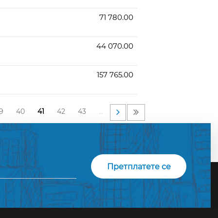
71 780.00
44 070.00
157 765.00
9
40
41
42
43
…