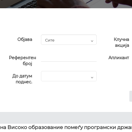
Објава
Клучна
акција
Референтен
Апликант
број
До датум
поднес.
 на Високо образование помеѓу програмски држа