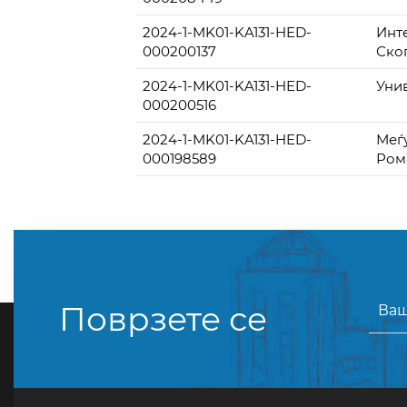
2024-1-MK01-KA131-HED-
Инт
000200137
Ско
2024-1-MK01-KA131-HED-
Уни
000200516
2024-1-MK01-KA131-HED-
Меѓ
000198589
Ром
Поврзете се