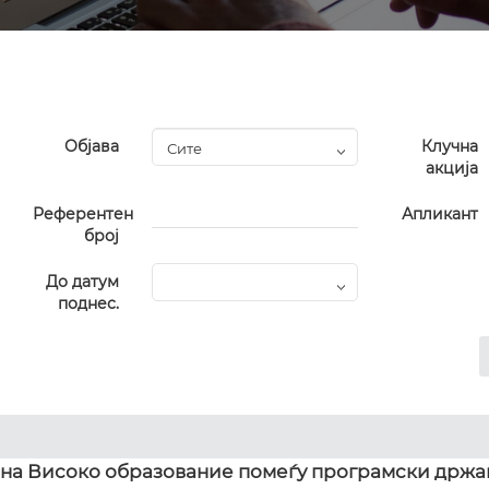
Објава
Клучна
акција
Референтен
Апликант
број
До датум
поднес.
 на Високо образование помеѓу програмски држа