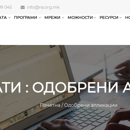
09 045
info@na.org.mk
АТА
ПРОГРАМИ
МРЕЖИ
МОЖНОСТИ
РЕСУРСИ
Н
АТИ : ОДОБРЕНИ
Почетна
/
Одобрени апликации