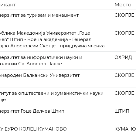
икант
Место
верзитет за туризам и менаџмент
СКОПЈЕ
ублика Македонија Универзитет „Гоце
СКОПЈЕ
ев“ Штип - Воена академија - Генерал
ајло Апостолски Скопје - придружна членка
верзитет за информатички науки и
ОХРИД
нологии Св. Апостол Павле
ународен Балкански Универзитет
СКОПЈЕ
титут за општествени и хуманистички науки
СКОПЈЕ
пје
верзитет Гоце Делчев Штип
ШТИП
У ЕУРО КОЛЕЏ КУМАНОВО
КУМАН