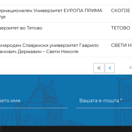
ернационален Универзитет ЕУРОПА ПРИМА
СКОПЈЕ
пје
верзитет во Тетово
ТЕТОВО
ународен Славјански универзитет Гаврило
СВЕТИ 
анович Державин – Свети Николе
…
4