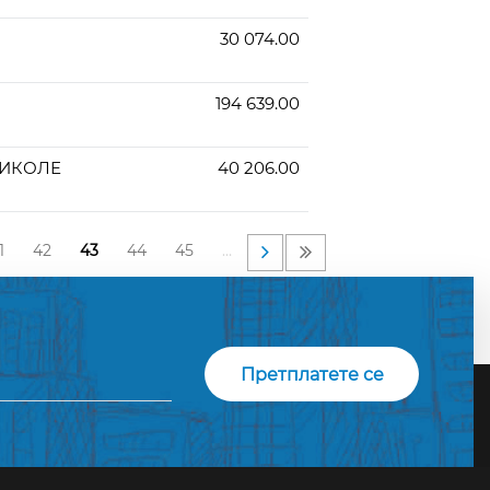
30 074.00
194 639.00
НИКОЛЕ
40 206.00
1
42
43
44
45
…