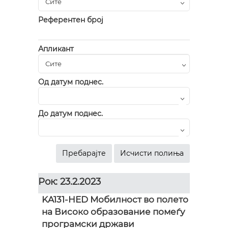
Референтен број
Апликант
Од датум поднес.
До датум поднес.
Рок: 23.2.2023
KA131-HED Мобилност во полето
на Високо образование помеѓу
програмски држави