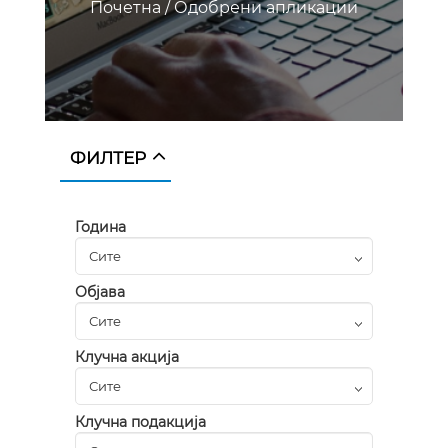
Почетна
/
Одобрени апликации
ФИЛТЕР
Година
Објава
Клучна акција
Клучна подакција