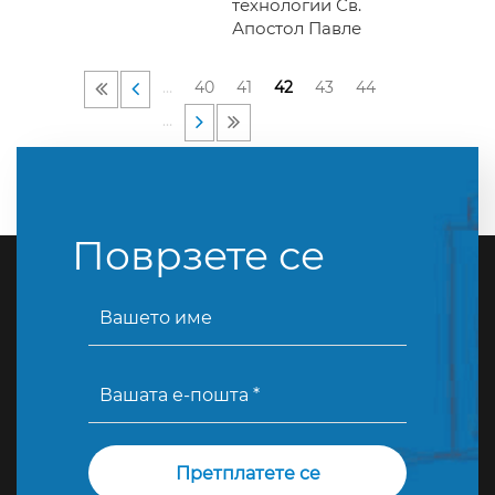
технологии Св.
Апостол Павле
…
40
41
42
43
44
…
Поврзете се