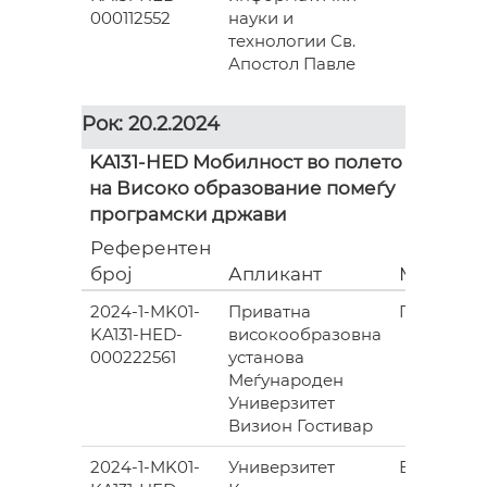
000112552
науки и
технологии Св.
Апостол Павле
Рок: 20.2.2024
KA131-HED Мобилност во полето
на Високо образование помеѓу
програмски држави
Референтен
број
Апликант
Место
2024-1-MK01-
Приватна
ГОСТИВА
KA131-HED-
високообразовна
000222561
установа
Меѓународен
Универзитет
Визион Гостивар
2024-1-MK01-
Универзитет
БИТОЛА