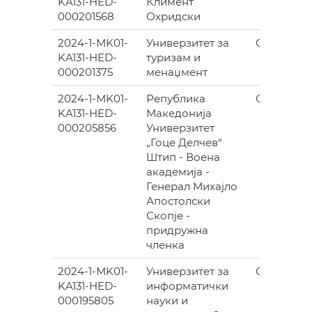
KA131-HED-
Климент
000201568
Охридски
2024-1-MK01-
Универзитет за
СКОПЈЕ
KA131-HED-
туризам и
000201375
менаџмент
2024-1-MK01-
Република
СКОПЈЕ
KA131-HED-
Македонија
000205856
Универзитет
„Гоце Делчев“
Штип - Воена
академија -
Генерал Михајло
Апостолски
Скопје -
придружна
членка
2024-1-MK01-
Универзитет за
ОХРИД
KA131-HED-
информатички
000195805
науки и