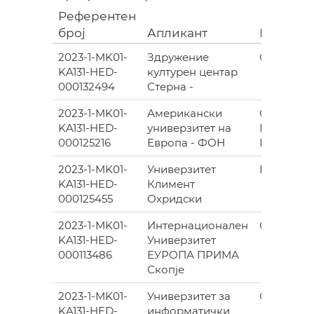
Референтен
број
Апликант
Место
2023-1-MK01-
Здружение
СКОПЈЕ
KA131-HED-
културен центар
000132494
Стерна -
2023-1-MK01-
Американски
СКОПЈЕ-
KA131-HED-
универзитет на
ГАЗИ
000125216
Европа - ФОН
БАБА
2023-1-MK01-
Универзитет
БИТОЛА
KA131-HED-
Климент
000125455
Охридски
2023-1-MK01-
Интернационален
СКОПЈЕ
KA131-HED-
Универзитет
000113486
ЕУРОПА ПРИМА
Скопје
2023-1-MK01-
Универзитет за
ОХРИД
KA131-HED-
информатички