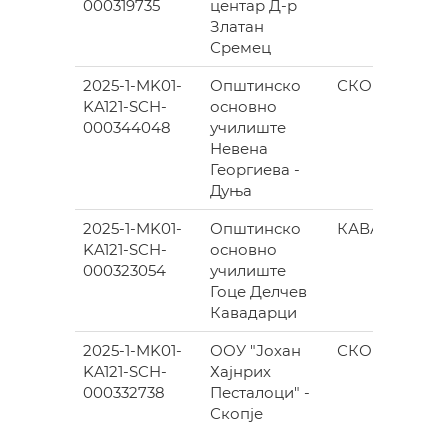
000319735
центар Д-р
Златан
Сремец
2025-1-MK01-
Општинско
СКОПЈЕ
KA121-SCH-
основно
000344048
училиште
Невена
Георгиева -
Дуња
2025-1-MK01-
Општинско
КАВАДАРЦИ
KA121-SCH-
основно
000323054
училиште
Гоце Делчев
Кавадарци
2025-1-MK01-
ООУ "Јохан
СКОПЈЕ
KA121-SCH-
Хајнрих
000332738
Песталоци" -
Скопје