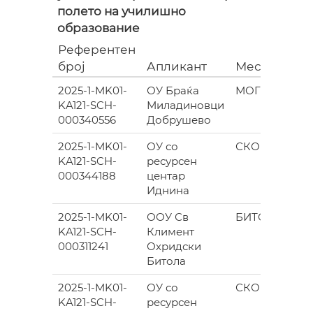
полето на училишно
образование
Референтен
број
Апликант
Место
2025-1-MK01-
ОУ Браќа
МОГИЛА
KA121-SCH-
Миладиновци
000340556
Добрушево
2025-1-MK01-
ОУ со
СКОПЈЕ
KA121-SCH-
ресурсен
000344188
центар
Иднина
2025-1-MK01-
ООУ Св
БИТОЛА
KA121-SCH-
Климент
000311241
Охридски
Битола
2025-1-MK01-
ОУ со
СКОПЈЕ
KA121-SCH-
ресурсен