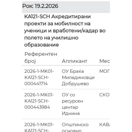
Рок: 19.2.2026
KA121-SCH Акредитирани
проекти за мобилност на
ученици и вработени/кадар во
полето на училишно
образование
Референтен
број
Апликант
Место
2026-1-MK01-
ОУ Браќа
МОГИЛА
KA121-SCH-
Миладиновци
000441714
Добрушево
2026-1-MK01-
ОУ со
СКОПЈЕ
KA121-SCH-
ресурсен
000443984
центар
Иднина
2026-1-MK01-
Општинско
КАВАДАРЦИ
KA121-SCH-
основно