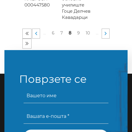
000447580
училиште
Гоце Делчев
Кавадарци
…
6
7
8
9
10
…
Поврзете се