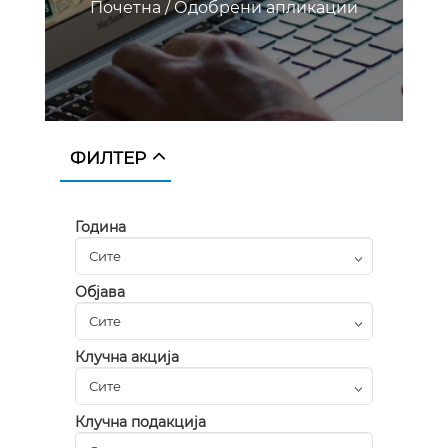
Почетна
/
Одобрени апликации
ФИЛТЕР
Година
Објава
Клучна акција
Клучна подакција