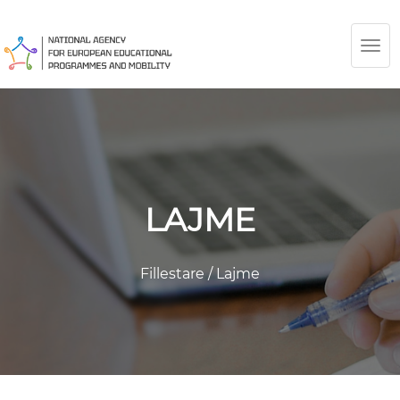
TOG
NAV
LAJME
Fillestare
/
Lajme