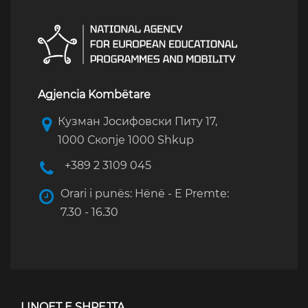
Agjencia Kombëtare
Кузман Јосифовски Питу 17,
1000 Скопје 1000 Shkup
+389 2 3109 045
Orari i punës: Hënë - E Premte:
7.30 - 16.30
LINQET E SHPEJTA