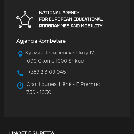
Agjencia Kombëtare
Кузман Јосифовски Питу 17,
1000 Скопје 1000 Shkup
+389 2 3109 045
Orari i punës: Hënë - E Premte:
7.30 - 16.30
LINQET E SHPEJTA