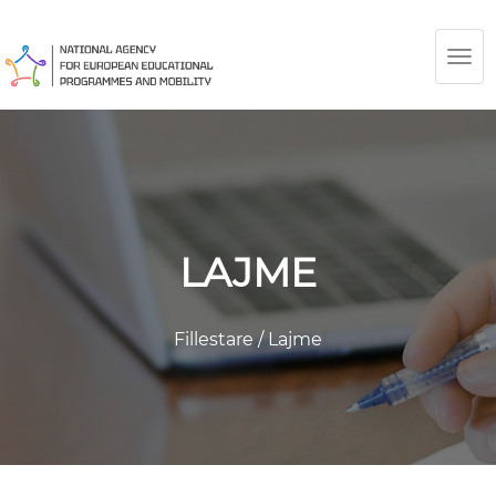
TOG
NAV
LAJME
Fillestare
/
Lajme