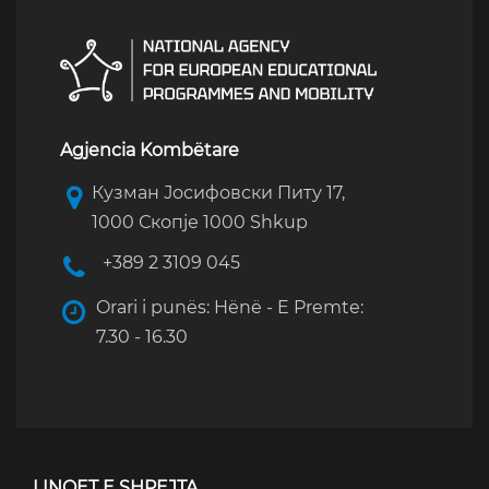
Agjencia Kombëtare
Кузман Јосифовски Питу 17,
1000 Скопје 1000 Shkup
+389 2 3109 045
Orari i punës: Hënë - E Premte:
7.30 - 16.30
LINQET E SHPEJTA