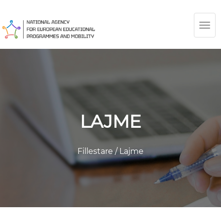
TOG
NAV
LAJME
Fillestare
/
Lajme