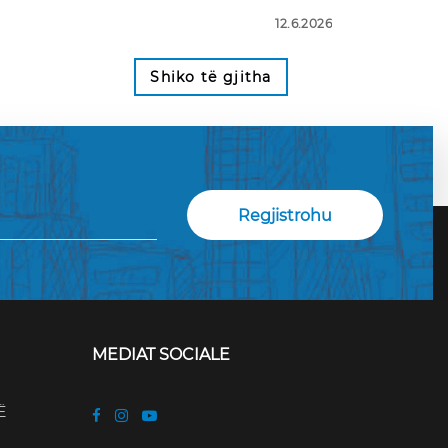
12.6.2026
Shiko të gjitha
MEDIAT SOCIALE
Ë