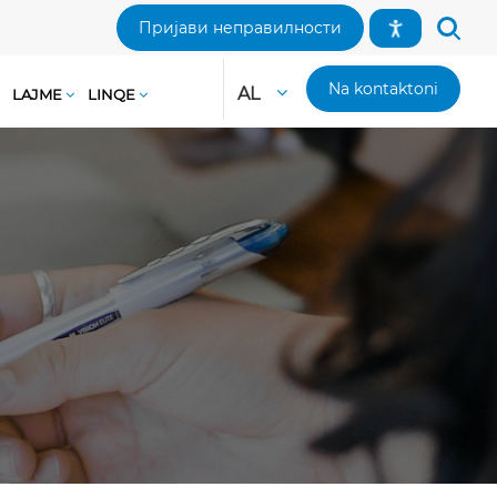
Пријави неправилности
Na kontaktoni
AL
LAJME
LINQE