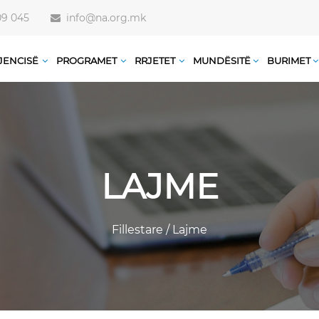
09 045
info@na.org.mk
JENCISË
PROGRAMET
RRJETET
MUNDËSITË
BURIMET
LAJME
Fillestare
/
Lajme