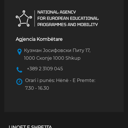
Agjencia Kombëtare
Кузман Јосифовски Питу 17,
1000 Скопје 1000 Shkup
+389 2 3109 045
Orari i punës: Hënë - E Premte:
7.30 - 16.30
LINQET E SHPEJTA