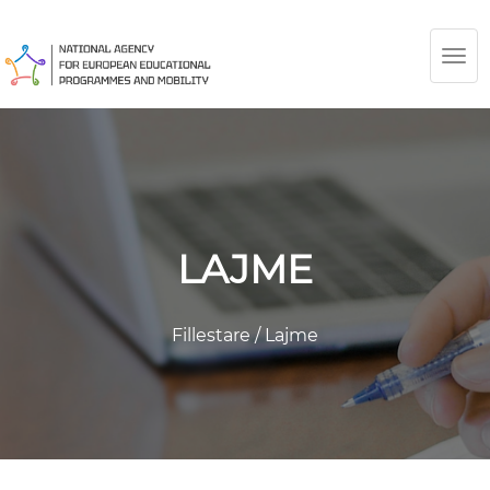
TOG
NAV
LAJME
Fillestare
/
Lajme