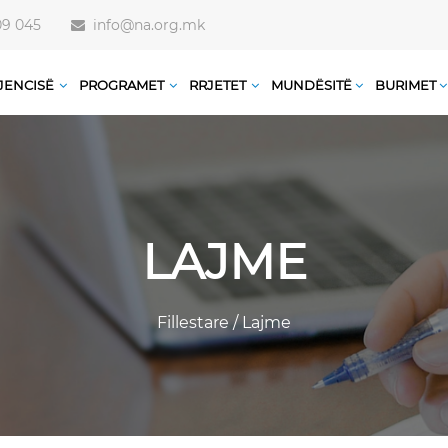
09 045
info@na.org.mk
JENCISË
PROGRAMET
RRJETET
MUNDËSITË
BURIMET
LAJME
Fillestare
/
Lajme