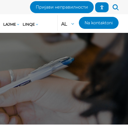
Пријави неправилности
Na kontaktoni
AL
LAJME
LINQE