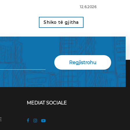
12.6.2026
Shiko të gjitha
MEDIAT SOCIALE
Ë