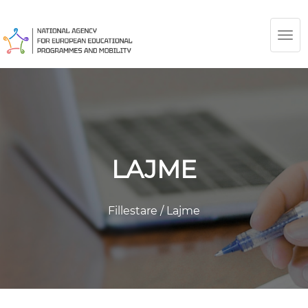
TOG
NAV
LAJME
Fillestare
/
Lajme