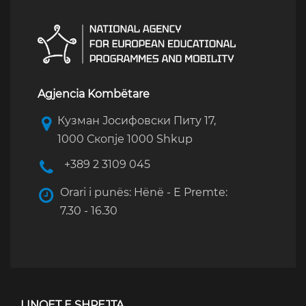
Agjencia Kombëtare
Кузман Јосифовски Питу 17,
1000 Скопје 1000 Shkup
+389 2 3109 045
Orari i punës: Hënë - E Premte:
7.30 - 16.30
LINQET E SHPEJTA