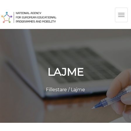
TOG
NAV
LAJME
Fillestare
/
Lajme