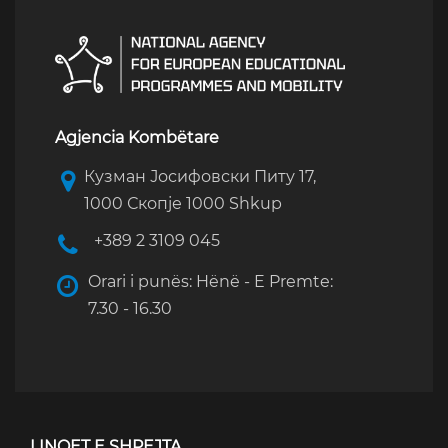
Agjencia Kombëtare
Кузман Јосифовски Питу 17,
1000 Скопје 1000 Shkup
+389 2 3109 045
Orari i punës: Hënë - E Premte:
7.30 - 16.30
LINQET E SHPEJTA