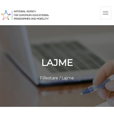
TOG
NAV
LAJME
Fillestare
/
Lajme