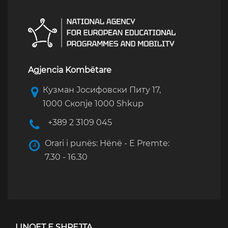
Agjencia Kombëtare
Кузман Јосифовски Питу 17,
1000 Скопје 1000 Shkup
+389 2 3109 045
Orari i punës: Hënë - E Premte:
7.30 - 16.30
LINQET E SHPEJTA