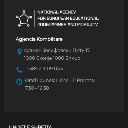
Agjencia Kombëtare
Кузман Јосифовски Питу 17,
1000 Скопје 1000 Shkup
+389 2 3109 045
Orari i punës: Hënë - E Premte:
7.30 - 16.30
LINQET E SHPEJTA