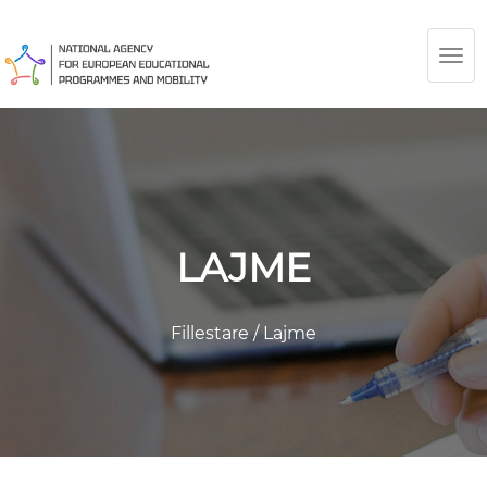
TOG
NAV
LAJME
Fillestare
/
Lajme