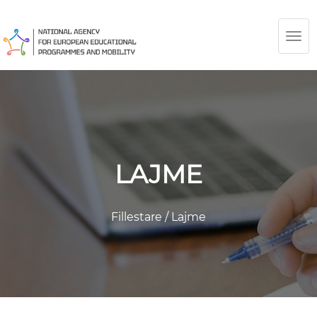
TOG
NAV
LAJME
Fillestare
/
Lajme