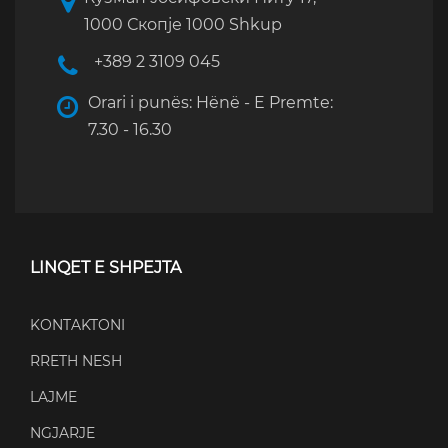
1000 Скопје 1000 Shkup
+389 2 3109 045
Orari i punës: Hënë - E Premte:
7.30 - 16.30
LINQET E SHPEJTA
KONTAKTONI
RRETH NESH
LAJME
NGJARJE