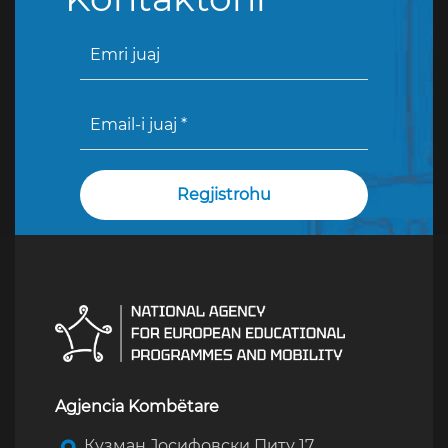
Agjencia Kombëtare
Кузман Јосифовски Питу 17,