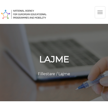
TOG
NAV
LAJME
Fillestare
/
Lajme