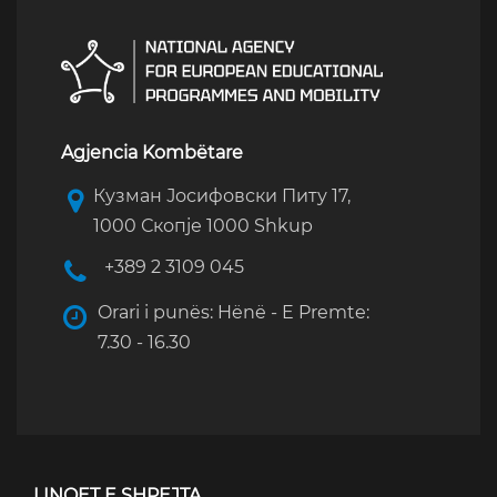
Agjencia Kombëtare
Кузман Јосифовски Питу 17,
1000 Скопје 1000 Shkup
+389 2 3109 045
Orari i punës: Hënë - E Premte:
7.30 - 16.30
LINQET E SHPEJTA