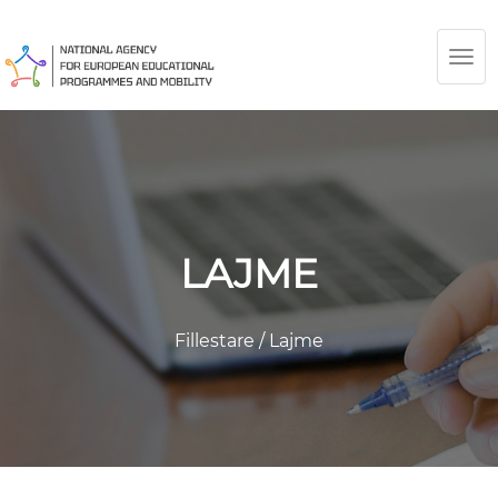
TOG
NAV
LAJME
Fillestare
/
Lajme