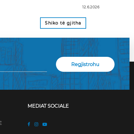
12.6.2026
Shiko të gjitha
MEDIAT SOCIALE
Ë