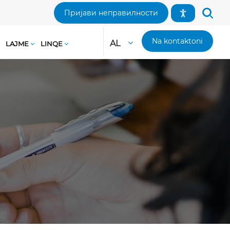
Пријави неправилности
Na kontaktoni
AL
LAJME
LINQE