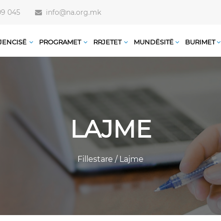
09 045
info@na.org.mk
JENCISË
PROGRAMET
RRJETET
MUNDËSITË
BURIMET
LAJME
Fillestare
/
Lajme