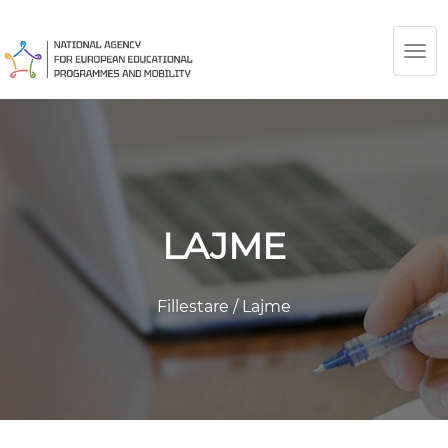
TOG
NAV
LAJME
Fillestare
/
Lajme