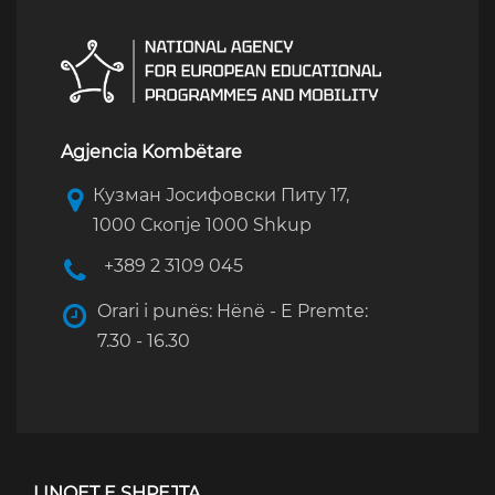
Agjencia Kombëtare
Кузман Јосифовски Питу 17,
1000 Скопје 1000 Shkup
+389 2 3109 045
Orari i punës: Hënë - E Premte:
7.30 - 16.30
LINQET E SHPEJTA