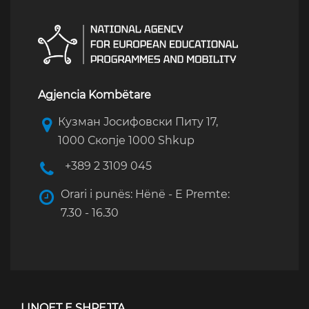
Agjencia Kombëtare
Кузман Јосифовски Питу 17,
1000 Скопје 1000 Shkup
+389 2 3109 045
Orari i punës: Hënë - E Premte:
7.30 - 16.30
LINQET E SHPEJTA