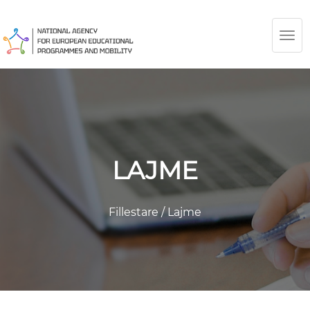
TOG
NAV
LAJME
Fillestare
/
Lajme