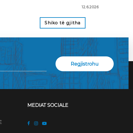
12.6.2026
Shiko të gjitha
MEDIAT SOCIALE
Ë