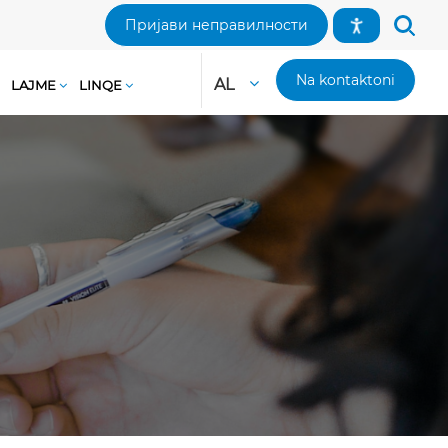
Пријави неправилности
Na kontaktoni
AL
LAJME
LINQE