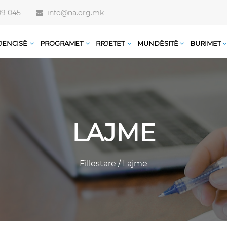
09 045
info@na.org.mk
JENCISË
PROGRAMET
RRJETET
MUNDËSITË
BURIMET
LAJME
Fillestare
/
Lajme