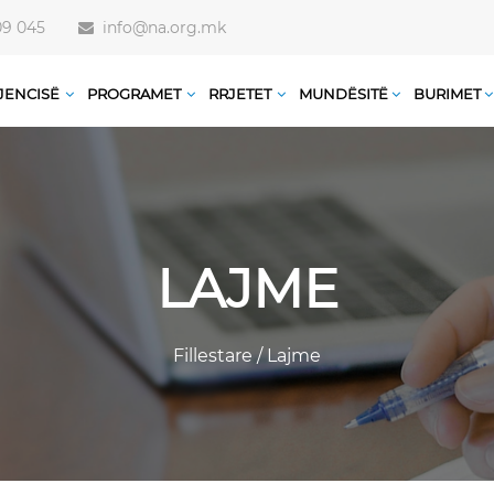
09 045
info@na.org.mk
JENCISË
PROGRAMET
RRJETET
MUNDËSITË
BURIMET
LAJME
Fillestare
/
Lajme