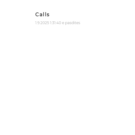
Calls
1.9.2025 1:31:40 e pasdites