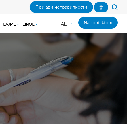
Пријави неправилности
Na kontaktoni
AL
LAJME
LINQE