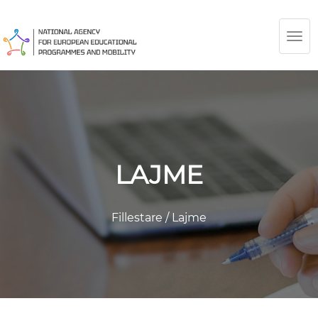
TOG
NAV
LAJME
Fillestare
/
Lajme