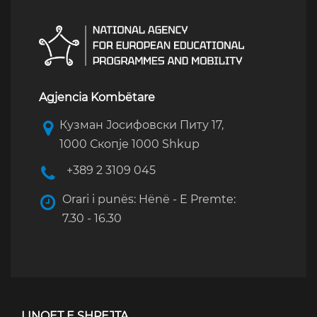
Agjencia Kombëtare
Кузман Јосифовски Питу 17,
1000 Скопје 1000 Shkup
+389 2 3109 045
Orari i punës: Hënë - E Premte:
7.30 - 16.30
LINQET E SHPEJTA