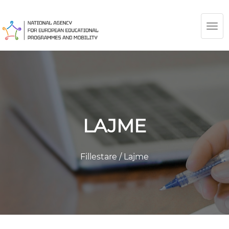
TOG
NAV
LAJME
Fillestare
/
Lajme