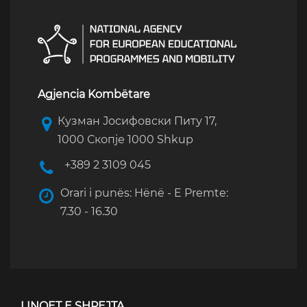
Agjencia Kombëtare
Кузман Јосифовски Питу 17,
1000 Скопје 1000 Shkup
+389 2 3109 045
Orari i punës: Hënë - E Premte:
7.30 - 16.30
LINQET E SHPEJTA