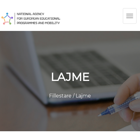
TOG
NAV
LAJME
Fillestare
/
Lajme