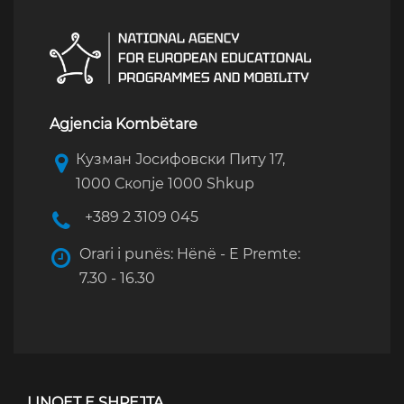
Agjencia Kombëtare
Кузман Јосифовски Питу 17,
1000 Скопје 1000 Shkup
+389 2 3109 045
Orari i punës: Hënë - E Premte:
7.30 - 16.30
LINQET E SHPEJTA