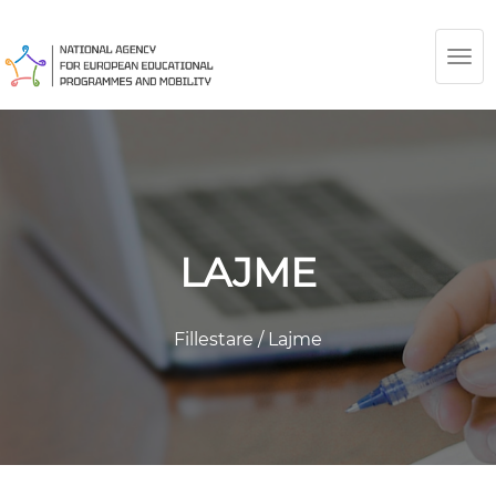
TOG
NAV
LAJME
Fillestare
/
Lajme