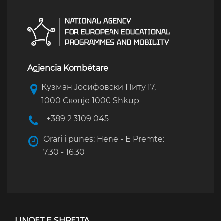
Agjencia Kombëtare
Кузман Јосифовски Питу 17,
1000 Скопје 1000 Shkup
+389 2 3109 045
Orari i punës: Hënë - E Premte:
7.30 - 16.30
LINQET E SHPEJTA